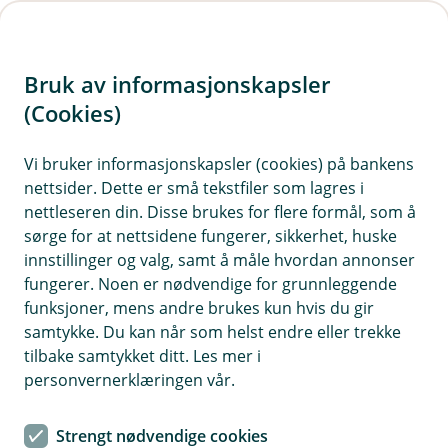
H
o
Bruk av informasjonskapsler
p
p
(Cookies)
i
Vis hjelpemeny
Vi bruker informasjonskapsler (cookies) på bankens
nettsider. Dette er små tekstfiler som lagres i
n
nettleseren din. Disse brukes for flere formål, som å
n
sørge for at nettsidene fungerer, sikkerhet, huske
Risikostyring og risikomodellering
h
innstillinger og valg, samt å måle hvordan annonser
o
fungerer. Noen er nødvendige for grunnleggende
Hvorfor behandler vi opplysningene dine, og hva er
funksjoner, mens andre brukes kun hvis du gir
det lovlige grunnlaget?
d
samtykke. Du kan når som helst endre eller trekke
e
Vi bruker personopplysninger for å vurdere risiko
tilbake samtykket ditt. Les mer i
t
knyttet til salg, rådgivning og kreditt. Vi har en rettslige
personvernerklæringen vår.
forpliktelse og berettigede interesse i å opprettholde
god risikostyring.
Strengt nødvendige cookies