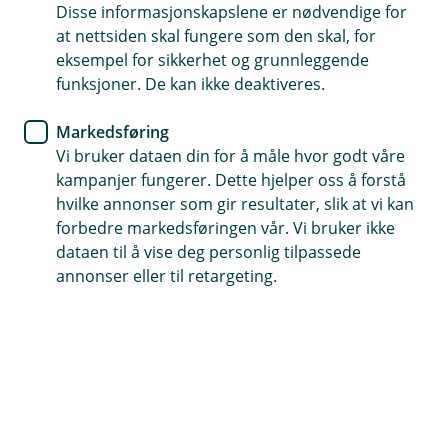
Disse informasjonskapslene er nødvendige for
Hvordan behandler vi personopplysninger?
at nettsiden skal fungere som den skal, for
Personopplysninger brukes i risikomodeller for å
eksempel for sikkerhet og grunnleggende
beregne kapitalkrav og vurdere risiko. Dette inkluderer
funksjoner. De kan ikke deaktiveres.
data fra kredittopplysningsforetak og interne
systemer. Modellene produserer nøkkeltall som blir
Markedsføring
brukt for å fastsette nødvendig risikokapital og til
Vi bruker dataen din for å måle hvor godt våre
rapportering.
kampanjer fungerer. Dette hjelper oss å forstå
hvilke annonser som gir resultater, slik at vi kan
Hvilke personopplysninger behandler vi?
forbedre markedsføringen vår. Vi bruker ikke
dataen til å vise deg personlig tilpassede
Identifikasjonsinformasjon, kontaktopplysninger,
annonser eller til retargeting.
relasjonsopplysninger, finansielle opplysninger og
demografiske opplysninger.
Hvem deler vi opplysningene med?
Vi deler personopplysningene med leverandører vi har
inngått avtale med.
Hvor lenge lagrer vi
opplysningen?