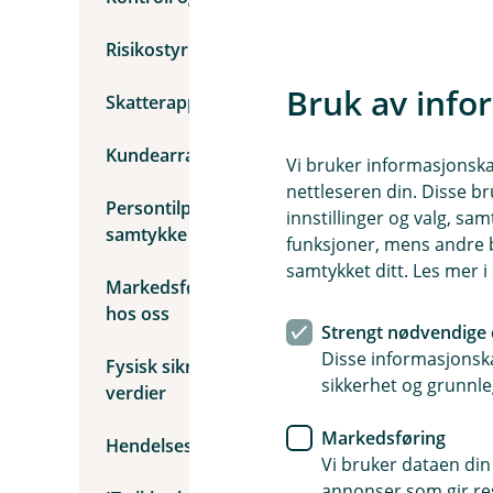
p
e
r
Risikostyring og risikomodellering
s
o
Bruk av info
Skatterapportering
n
o
p
Kundearrangementer
p
Vi bruker informasjonskap
l
nettleseren din. Disse br
y
Persontilpasset markedsføring etter
innstillinger og valg, 
s
samtykke fra deg
n
funksjoner, mens andre b
i
samtykket ditt. Les mer 
n
Markedsføring basert på produkter du har
g
hos oss
e
Strengt nødvendige 
r
Disse informasjonska
Fysisk sikring av mennesker, bygg og
sikkerhet og grunnle
verdier
Markedsføring
Hendelseshåndtering
Vi bruker dataen din
annonser som gir resu