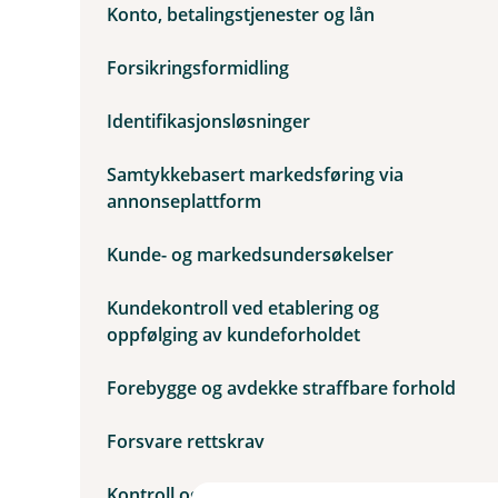
u
Konto, betalingstjenester og lån
m
n
e
d
n
e
Forsikringsformidling
y
r
R
m
a
Identifikasjonsløsninger
e
s
n
k
y
Samtykkebasert markedsføring via
o
S
v
annonseplattform
l
e
i
r
k
Kunde- og markedsundersøkelser
s
b
i
r
k
u
Kundekontroll ved etablering og
t
k
oppfølging av kundeforholdet
e
r
v
Forebygge og avdekke straffbare forhold
i
d
Forsvare rettskrav
i
n
e
Kontroll og rapportering