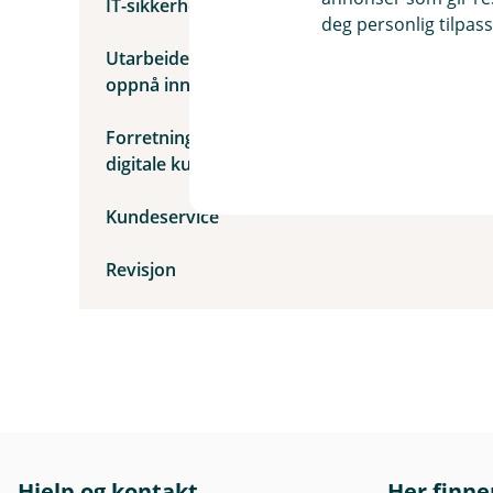
IT-sikkerhet
deg personlig tilpass
Utarbeidelse av analyse og statistikk for å
oppnå innsikt
Forretningsutvikling og forbedring av
digitale kundeflater
Kundeservice
Revisjon
Hjelp og kontakt
Her finne