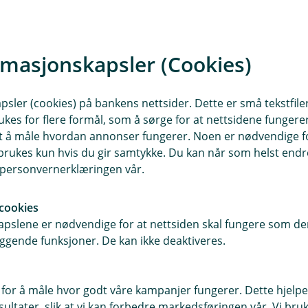
Hvem er ansvarlig?
Banken er behandlingsansvarlig
rmasjonskapsler (Cookies)
sler (cookies) på bankens nettsider. Dette er små tekstfile
ukes for flere formål, som å sørge for at nettsidene fungerer
samt å måle hvordan annonser fungerer. Noen er nødvendige 
rukes kun hvis du gir samtykke. Du kan når som helst endre 
i personvernerklæringen vår.
cookies
pslene er nødvendige for at nettsiden skal fungere som den
ggende funksjoner. De kan ikke deaktiveres.
 for å måle hvor godt våre kampanjer fungerer. Dette hjelper
ltater, slik at vi kan forbedre markedsføringen vår. Vi bruke