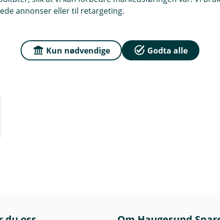
ede annonser eller til retargeting.
Kun nødvendige
Godta alle
r du oss
Om Haugesund Spar