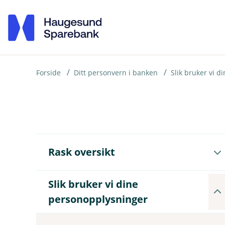
H
o
p
p
i
Forside
Ditt personvern i banken
Slik bruker vi 
n
n
h
o
Å
Rask oversikt
p
d
n
e
e
Slik bruker vi dine
t
u
Å
n
personopplysninger
p
d
n
e
e
r