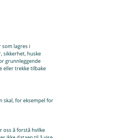
r som lagres i
, sikkerhet, huske
for grunnleggende
eller trekke tilbake
 skal, for eksempel for
 oss å forstå hvilke
r ikke dataen til å vise