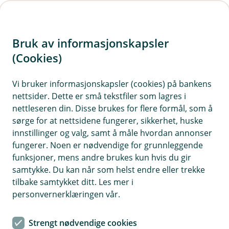
H
o
Bruk av informasjonskapsler
p
p
(Cookies)
i
Vis hjelpemeny
Vi bruker informasjonskapsler (cookies) på bankens
nettsider. Dette er små tekstfiler som lagres i
n
nettleseren din. Disse brukes for flere formål, som å
n
sørge for at nettsidene fungerer, sikkerhet, huske
Kontakt oss
h
innstillinger og valg, samt å måle hvordan annonser
o
fungerer. Noen er nødvendige for grunnleggende
Har du spørsmål om ditt personvern, ta gjerne kontakt
funksjoner, mens andre brukes kun hvis du gir
med vårt personvernombud, så håper vi å finne svar til
d
samtykke. Du kan når som helst endre eller trekke
deg på det du lurer på.
e
tilbake samtykket ditt. Les mer i
t
personvernerklæringen vår.
Strengt nødvendige cookies