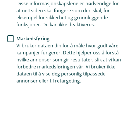
Disse informasjonskapslene er nødvendige for
at nettsiden skal fungere som den skal, for
eksempel for sikkerhet og grunnleggende
funksjoner. De kan ikke deaktiveres.
Markedsføring
Vi bruker dataen din for å måle hvor godt våre
Elin Irene Veland
Personvernansvarlig
kampanjer fungerer. Dette hjelper oss å forstå
hvilke annonser som gir resultater, slik at vi kan
53430300
forbedre markedsføringen vår. Vi bruker ikke
dataen til å vise deg personlig tilpassede
post@tysnes-sparebank.no
annonser eller til retargeting.
Hjelp og kontakt