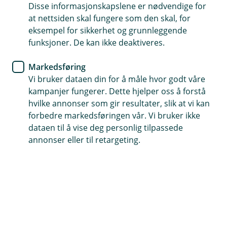
Dette kan dere unngå ved å fortsette å spare i eget
Disse informasjonskapslene er nødvendige for
navn før formuesgrensen er nådd og overføre
at nettsiden skal fungere som den skal, for
pengene etter at studiene er avsluttet.
eksempel for sikkerhet og grunnleggende
funksjoner. De kan ikke deaktiveres.
Viktig informasjon
Markedsføring
Vi bruker dataen din for å måle hvor godt våre
kampanjer fungerer. Dette hjelper oss å forstå
Innholdet på denne siden er
hvilke annonser som gir resultater, slik at vi kan
Å
markedsføring
forbedre markedsføringen vår. Vi bruker ikke
p
n
dataen til å vise deg personlig tilpassede
Innholdet på disse sidene er markedsføring og
e
annonser eller til retargeting.
/
Historisk avkastning er ingen garanti for
må ikke oppfattes som personlig rådgivning. Det
L
Å
fremtidig avkastning
er kun våre autoriserte rådgivere som kan gi
u
p
personlig rådgivning. Hvis du ønsker rådgivning
k
n
k
e
fra en av rådgiverne våre kan du
booke møte
Historisk avkastning er ingen garanti for
/
her.
L
fremtidig avkastning. Fremtidig avkastning vil
u
Hjelp og kontakt
blant annet avhenge av markedsutviklingen,
k
forvalterens dyktighet, fondets risikoprofil og
k