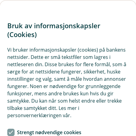
H
o
Bruk av informasjonskapsler
p
p
(Cookies)
i
Stipend ved sparing i barnets
Vi bruker informasjonskapsler (cookies) på bankens
navn
nettsider. Dette er små tekstfiler som lagres i
n
nettleseren din. Disse brukes for flere formål, som å
n
sørge for at nettsidene fungerer, sikkerhet, huske
Barnets formue
h
innstillinger og valg, samt å måle hvordan annonser
Hvis barnets formue overstiger grensebeløpet (511
o
fungerer. Noen er nødvendige for grunnleggende
220 kroner i 2025), kuttes stipendet fra Lånekassen. Les
funksjoner, mens andre brukes kun hvis du gir
mer om regler hos lånekassen:
Om formue på
d
samtykke. Du kan når som helst endre eller trekke
e
lånekassen.no
tilbake samtykket ditt. Les mer i
t
personvernerklæringen vår.
Tips
Strengt nødvendige cookies