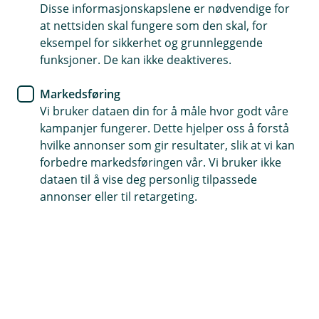
Disse informasjonskapslene er nødvendige for
Aksjesparekonto gjør det enklere å spare langsiktig i
at nettsiden skal fungere som den skal, for
aksjefond. Med denne kontoen kan du kjøpe, selge
eksempel for sikkerhet og grunnleggende
eller bytte aksjefond uten å betale skatt underveis.
funksjoner. De kan ikke deaktiveres.
Skatten betaler du først når du tar gevinsten ut av
Markedsføring
konto.
Vi bruker dataen din for å måle hvor godt våre
kampanjer fungerer. Dette hjelper oss å forstå
Book møte
hvilke annonser som gir resultater, slik at vi kan
forbedre markedsføringen vår. Vi bruker ikke
dataen til å vise deg personlig tilpassede
Aksjesparekonto - Enkelt og lønnsomt
annonser eller til retargeting.
Fordeler med en aksjesparekonto:
Ingen skatt underveis:
Du kan reinvestere
gevinster skattefritt, noe som gir mulighet for en
rentes rente-effekt.