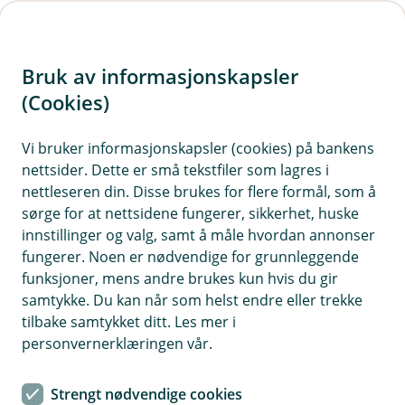
H
o
Bruk av informasjonskapsler
p
p
(Cookies)
i
Vi bruker informasjonskapsler (cookies) på bankens
nettsider. Dette er små tekstfiler som lagres i
n
nettleseren din. Disse brukes for flere formål, som å
n
sørge for at nettsidene fungerer, sikkerhet, huske
h
innstillinger og valg, samt å måle hvordan annonser
o
fungerer. Noen er nødvendige for grunnleggende
funksjoner, mens andre brukes kun hvis du gir
d
samtykke. Du kan når som helst endre eller trekke
e
tilbake samtykket ditt. Les mer i
t
personvernerklæringen vår.
Aksjesparekonto
Strengt nødvendige cookies