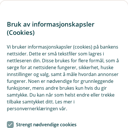
H
o
Bruk av informasjonskapsler
p
p
(Cookies)
i
Vi bruker informasjonskapsler (cookies) på bankens
nettsider. Dette er små tekstfiler som lagres i
n
nettleseren din. Disse brukes for flere formål, som å
n
sørge for at nettsidene fungerer, sikkerhet, huske
h
innstillinger og valg, samt å måle hvordan annonser
o
fungerer. Noen er nødvendige for grunnleggende
funksjoner, mens andre brukes kun hvis du gir
d
samtykke. Du kan når som helst endre eller trekke
e
Forstanderskapet
tilbake samtykket ditt. Les mer i
t
personvernerklæringen vår.
Forstanderskapet er bankens øverste organ og fører
tilsyn med styrets forvaltning av banken.
Strengt nødvendige cookies