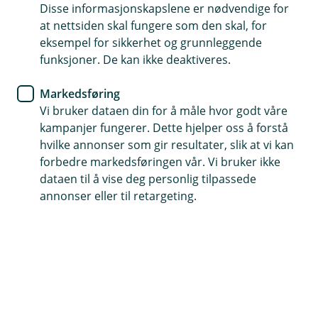
Disse informasjonskapslene er nødvendige for
at nettsiden skal fungere som den skal, for
eksempel for sikkerhet og grunnleggende
Forstanderskapets rolle
funksjoner. De kan ikke deaktiveres.
Forstanderskapet fastsetter bankens vedtekter,
Markedsføring
vedtar regnskapet og velger medlemmene til
Vi bruker dataen din for å måle hvor godt våre
bankens styre, valgkomité, samt velger ekstern
kampanjer fungerer. Dette hjelper oss å forstå
revisor. Forstanderskapet fordeler også det
hvilke annonser som gir resultater, slik at vi kan
beløpet, som etter finansforetaksloven § 10-7 kan
forbedre markedsføringen vår. Vi bruker ikke
dataen til å vise deg personlig tilpassede
brukes til allmennyttige formål, i tillegg til å vedta
annonser eller til retargeting.
opptak av ansvarlig lånekapital.
Dokumenter 2025
Uttalelse om redegjørelse fusjon