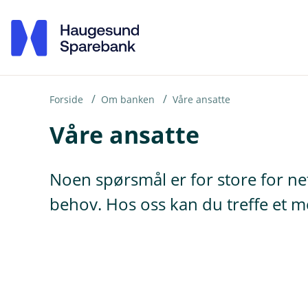
H
o
p
p
i
Forside
Om banken
Våre ansatte
Våre ansatte
n
n
h
Noen spørsmål er for store for net
o
behov. Hos oss kan du treffe et m
d
e
t