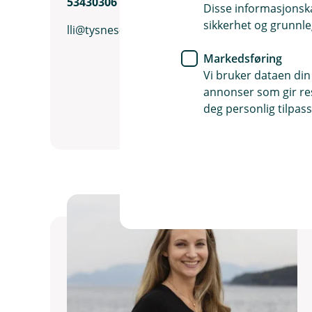
53430306
Disse informasjonska
sikkerhet og grunnle
lli@tysnes-sparebank.no
Markedsføring
Vi bruker dataen din
annonser som gir resu
deg personlig tilpass