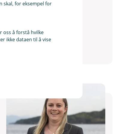
97153089
 skal, for eksempel for
gha@tysnes-sparebank.no
Autorisert rådgiver
Kreditt
 oss å forstå hvilke
Personforsikring
r ikke dataen til å vise
Skadeforsikring
Sparing og investering