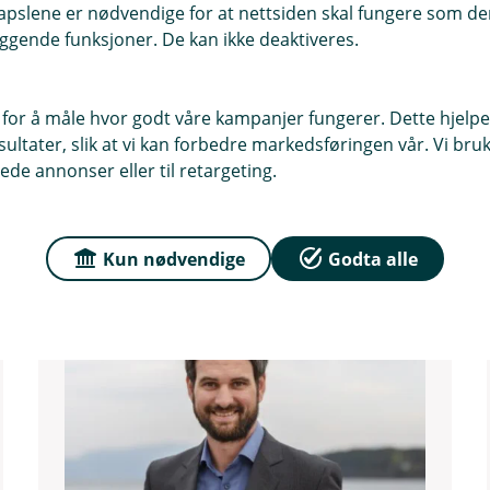
41687030
pslene er nødvendige for at nettsiden skal fungere som den
ggende funksjoner. De kan ikke deaktiveres.
sha@tysnes-sparebank.no
Autorisert rådgiver
Kreditt
 for å måle hvor godt våre kampanjer fungerer. Dette hjelper
Personforsikring
ltater, slik at vi kan forbedre markedsføringen vår. Vi bruke
Skadeforsikring
ede annonser eller til retargeting.
Sparing og investering
Kun nødvendige
Godta alle