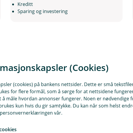
Kreditt
Sparing og investering
rmasjonskapsler (Cookies)
sler (cookies) på bankens nettsider. Dette er små tekstfile
ukes for flere formål, som å sørge for at nettsidene fungerer
samt å måle hvordan annonser fungerer. Noen er nødvendige 
rukes kun hvis du gir samtykke. Du kan når som helst endre 
i personvernerklæringen vår.
Svein Erik Halhjem
Autorisert Finansiell Rådgiver
cookies