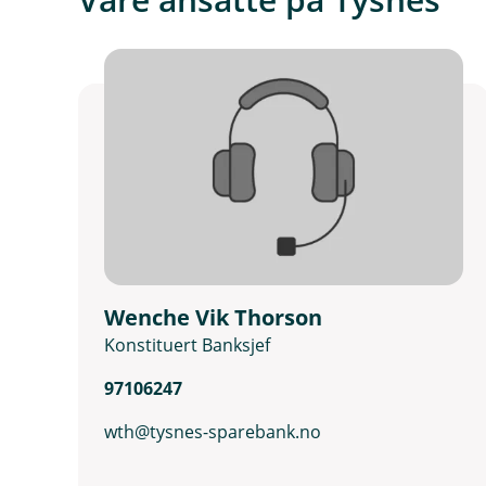
Wenche Vik Thorson
Konstituert Banksjef
97106247
wth@tysnes-sparebank.no