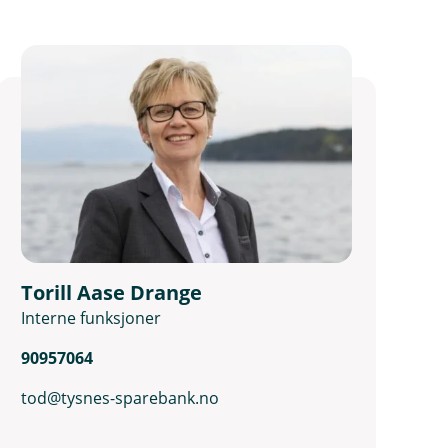
Torill Aase Drange
Interne funksjoner
90957064
tod@tysnes-sparebank.no