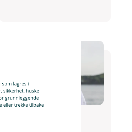
r som lagres i
, sikkerhet, huske
for grunnleggende
eller trekke tilbake
Gunnar Hansen
Autorisert Finansiell Rådgiver