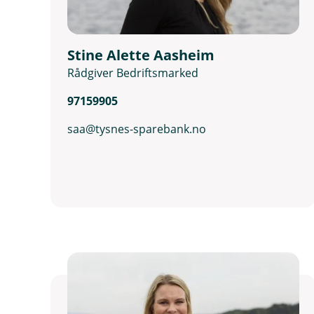
Stine Alette Aasheim
Rådgiver Bedriftsmarked
97159905
saa@tysnes-sparebank.no