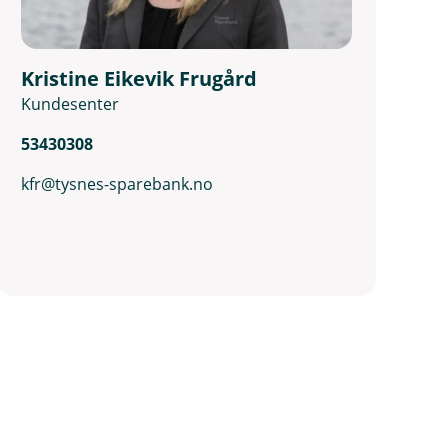
Kristine Eikevik Frugård
Kundesenter
53430308
kfr@tysnes-sparebank.no