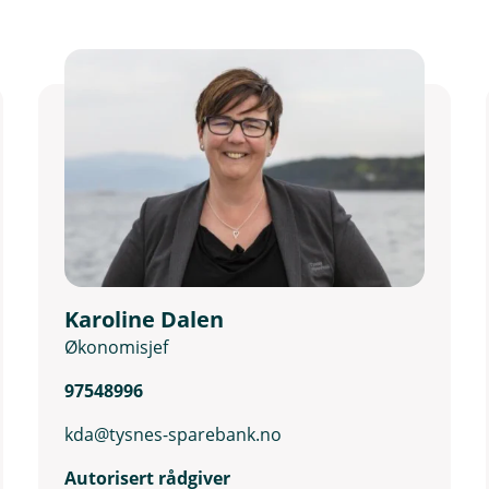
Karoline Dalen
Økonomisjef
97548996
kda@tysnes-sparebank.no
Autorisert rådgiver