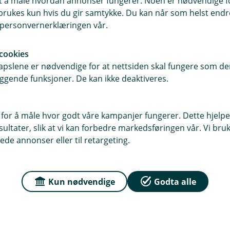
samt å måle hvordan annonser fungerer. Noen er nødvendige 
Er motorsykkelen 
rukes kun hvis du gir samtykke. Du kan når som helst endre 
vinter?
i personvernerklæringen vår.
Gir du sykkelen din litt oms
cookies
pslene er nødvendige for at nettsiden skal fungere som den
kommer du deg raskt på vei
ggende funksjoner. De kan ikke deaktiveres.
våren.
Les mer
 for å måle hvor godt våre kampanjer fungerer. Dette hjelper
ltater, slik at vi kan forbedre markedsføringen vår. Vi bruke
ede annonser eller til retargeting.
Kun nødvendige
Godta alle