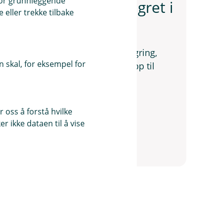
for grunnleggende
din klar for å bli lagret i
eller trekke tilbake
org før du setter den på vinterlagring,
 skal, for eksempel for
en igjen når sesongen starter opp til
 oss å forstå hvilke
r ikke dataen til å vise