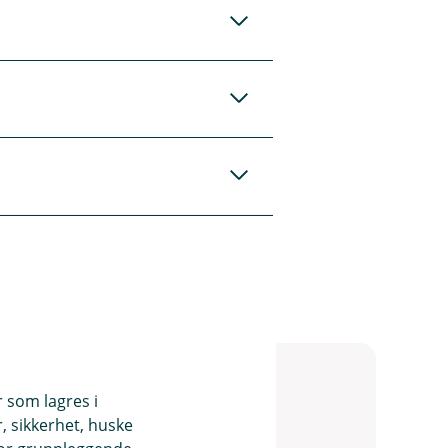
forsikring. Den
n din hos Statens
r som lagres i
, sikkerhet, huske