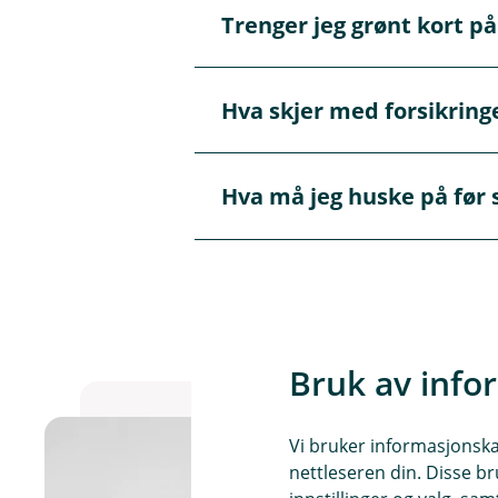
Trenger jeg grønt kort p
Å
p
n
e
Ja, reglene for grønt kort gje
Hva skjer med forsikring
/
Å
L
p
u
n
k
e
Hvis du avregistrerer motorsyk
k
Hva må jeg huske på før 
/
Å
dekker skader som kan oppstå 
L
p
u
n
k
e
Ta kontakt med oss for forsik
k
/
vegvesen.
L
u
k
k
Bruk av info
Vi bruker informasjonskap
nettleseren din. Disse br