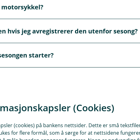
å motorsykkel?
lder også for motorsykkel.
Les mer om grønt kort her.
en hvis jeg avregistrerer den utenfor sesong?
kelen, vil forsikringen automatisk gjøres om til en lagrings
sesongen starter?
når kjøretøyet ikke er i bruk.
ringen du vil ha, og etter det må du registrere motorsykkele
rmasjonskapsler (Cookies)
sler (cookies) på bankens nettsider. Dette er små tekstfile
ukes for flere formål, som å sørge for at nettsidene fungerer