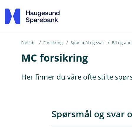
H
o
p
p
i
Forside
Forsikring
Spørsmål og svar
Bil og and
MC forsikring
n
n
h
Her finner du våre ofte stilte spø
o
d
e
t
Spørsmål og svar o