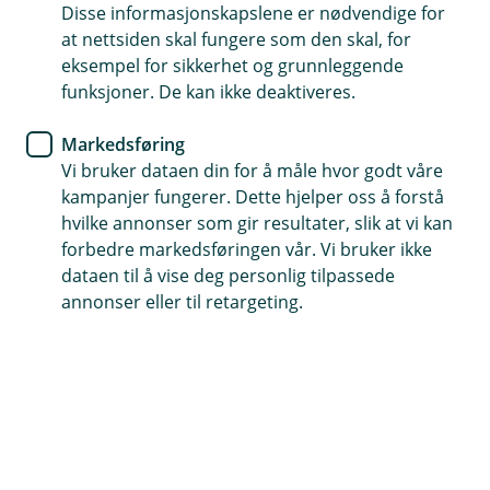
Disse informasjonskapslene er nødvendige for
Er motorsykkelen din klar for å
at nettsiden skal fungere som den skal, for
bli lagret i vinter?
eksempel for sikkerhet og grunnleggende
funksjoner. De kan ikke deaktiveres.
Gir du sykkelen din litt omsorg før du setter den
Markedsføring
på vinterlagring, kommer du deg raskt på veien
Vi bruker dataen din for å måle hvor godt våre
igjen når sesongen starter opp til våren. Her har
kampanjer fungerer. Dette hjelper oss å forstå
du sjekklisten.
hvilke annonser som gir resultater, slik at vi kan
forbedre markedsføringen vår. Vi bruker ikke
Rust, flatt batteri og kondens i tanken … det er ikke
dataen til å vise deg personlig tilpassede
akkurat drømmescenarioet når vårsolen lokker og du
annonser eller til retargeting.
har lyst til å nyte veiene på motorsykkelen igjen.
Men forbereder du deg litt før du setter den bort, blir
sykkelen din klar for bruk når våren kommer.
Dette bør du gjøre før du setter bort