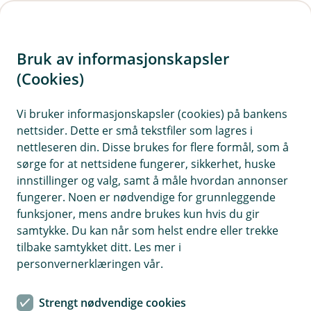
H
o
Bruk av informasjonskapsler
p
p
(Cookies)
i
Vi bruker informasjonskapsler (cookies) på bankens
nettsider. Dette er små tekstfiler som lagres i
n
nettleseren din. Disse brukes for flere formål, som å
n
sørge for at nettsidene fungerer, sikkerhet, huske
h
innstillinger og valg, samt å måle hvordan annonser
o
fungerer. Noen er nødvendige for grunnleggende
funksjoner, mens andre brukes kun hvis du gir
d
samtykke. Du kan når som helst endre eller trekke
e
tilbake samtykket ditt. Les mer i
t
personvernerklæringen vår.
Motorsykkelforsikring
Strengt nødvendige cookies