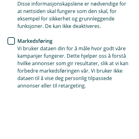
Disse informasjonskapslene er nødvendige for
Betal med mobilen
at nettsiden skal fungere som den skal, for
eksempel for sikkerhet og grunnleggende
Lett å bruke
funksjoner. De kan ikke deaktiveres.
Sikker betaling
Markedsføring
Vi bruker dataen din for å måle hvor godt våre
(
Last ned Google Wallet
kampanjer fungerer. Dette hjelper oss å forstå
E
hvilke annonser som gir resultater, slik at vi kan
k
s
forbedre markedsføringen vår. Vi bruker ikke
t
Rask og sikker betaling
dataen til å vise deg personlig tilpassede
e
annonser eller til retargeting.
r
Med Google Pay™ kan du raskt og enkelt betale i
n
butikk, på nett og gjøre kjøp i apper. Legg inn
l
e
kortet ditt og bruk din Android-telefon som
n
lommebok.
k
e
)