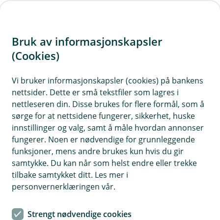
H
o
Bruk av informasjonskapsler
p
p
(Cookies)
i
Vi bruker informasjonskapsler (cookies) på bankens
nettsider. Dette er små tekstfiler som lagres i
n
nettleseren din. Disse brukes for flere formål, som å
n
sørge for at nettsidene fungerer, sikkerhet, huske
h
innstillinger og valg, samt å måle hvordan annonser
o
fungerer. Noen er nødvendige for grunnleggende
funksjoner, mens andre brukes kun hvis du gir
d
samtykke. Du kan når som helst endre eller trekke
e
tilbake samtykket ditt. Les mer i
t
personvernerklæringen vår.
Google Pay™
Strengt nødvendige cookies