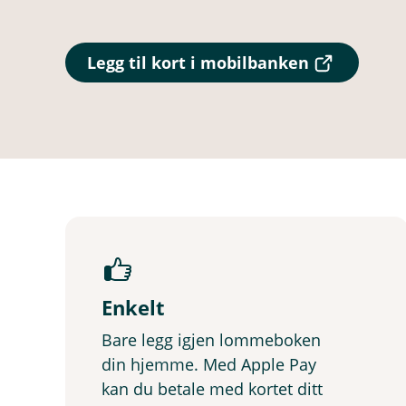
(
Legg til kort i mobilbanken
E
k
s
t
e
r
n
l
e
n
k
e
,
Enkelt
å
p
Bare legg igjen lommeboken
n
din hjemme. Med Apple Pay
e
r
kan du betale med kortet ditt
i