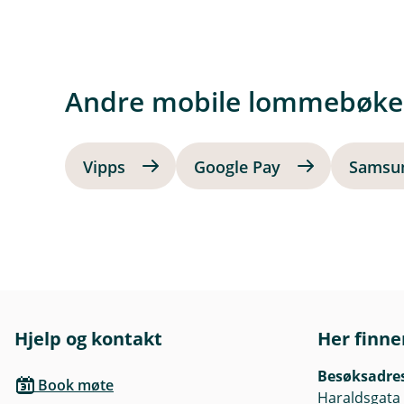
k
/
inn, og trykk på "Legg til i A
L
betale raskt og trygt med mob
u
k
k
Andre mobile lommebøke
Vipps
Google Pay
Samsu
Hjelp og kontakt
Her finne
Besøksadre
Book møte
Haraldsgata