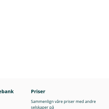
 er du klar til å
ebank
Priser
Sammenlign våre priser med andre
selskaper på