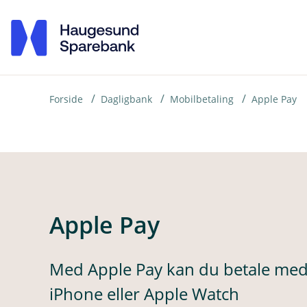
H
o
p
p
i
Forside
Dagligbank
Mobilbetaling
Apple Pay
n
n
h
o
Apple Pay
d
e
t
Med Apple Pay kan du betale med k
iPhone eller Apple Watch