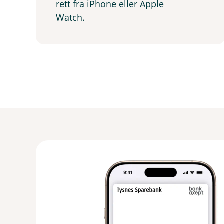
rett fra iPhone eller Apple
n
Watch.
y
t
t
v
i
n
d
u
)