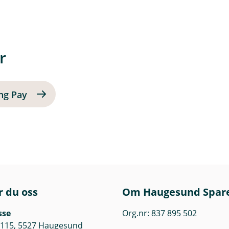
pple Lommebok" nederst på siden. Følg stegene på skjermen, så
ilen din.
r
ng Pay
r du oss
Om Haugesund Spar
sse
Org.nr: 837 895 502
 115, 5527 Haugesund