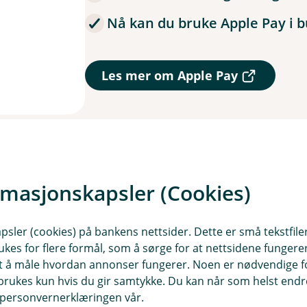
Nå kan du bruke Apple Pay i bu
(
Les mer om Apple Pay
E
k
s
t
e
r
n
l
rmasjonskapsler (Cookies)
e
n
k
sler (cookies) på bankens nettsider. Dette er små tekstfile
e
ukes for flere formål, som å sørge for at nettsidene fungerer
,
d Apple Pay
samt å måle hvordan annonser fungerer. Noen er nødvendige 
å
p
rukes kun hvis du gir samtykke. Du kan når som helst endre 
n
i personvernerklæringen vår.