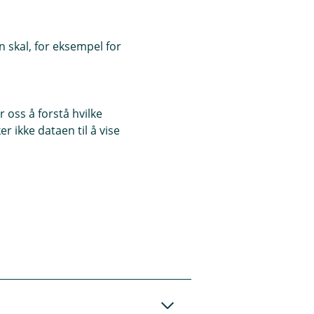
 skal, for eksempel for
ouch ID eller koden
ingsinformasjon, og
or å fullføre
 oss å forstå hvilke
r ikke dataen til å vise
n på enheten eller
kode.