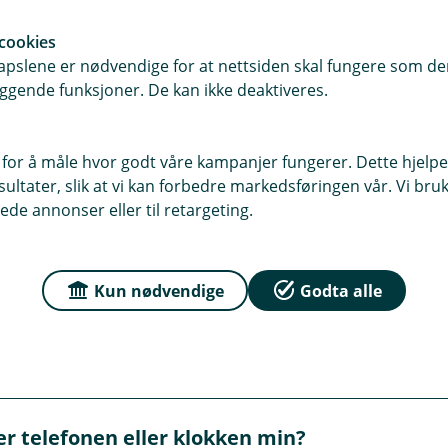
e
r
i
cookies
n
pslene er nødvendige for at nettsiden skal fungere som den
y
ggende funksjoner. De kan ikke deaktiveres.
eller Hjem-knappen på iPhone, autentiserer med Face ID, T
t
n inntil kortleseren for å betale.
t
v
 apper, trykker du på knappen, bekrefter betalings- og lever
r du på sideknappen og holder enheten inntil kortleseren f
i
 for å måle hvor godt våre kampanjer fungerer. Dette hjelper
Face ID, Touch ID eller koden din.
n
ltater, slik at vi kan forbedre markedsføringen vår. Vi bruke
d
ede annonser eller til retargeting.
u
)
ål om Apple Pay
Kun nødvendige
Godta alle
e Pay?
y er svært sikkert. Kortnummeret ditt blir ikke lagret verke
ter telefonen eller klokken min?
ksjon må godkjennes med Face ID, Touch ID eller en sikker 