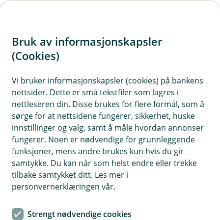
H
o
Bruk av informasjonskapsler
p
p
(Cookies)
i
Vi bruker informasjonskapsler (cookies) på bankens
nettsider. Dette er små tekstfiler som lagres i
n
nettleseren din. Disse brukes for flere formål, som å
n
sørge for at nettsidene fungerer, sikkerhet, huske
h
innstillinger og valg, samt å måle hvordan annonser
o
fungerer. Noen er nødvendige for grunnleggende
funksjoner, mens andre brukes kun hvis du gir
d
samtykke. Du kan når som helst endre eller trekke
e
tilbake samtykket ditt. Les mer i
t
personvernerklæringen vår.
Fritidsulykkesforsikring
Strengt nødvendige cookies