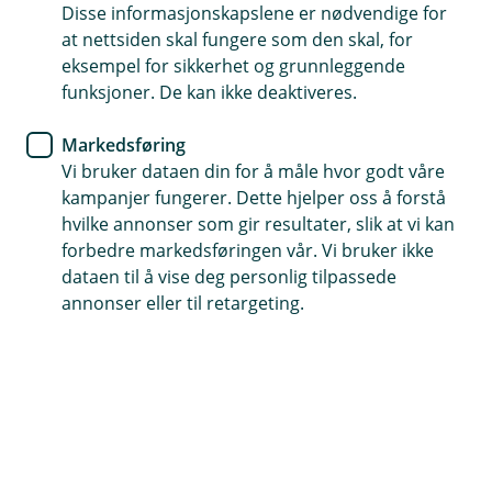
Disse informasjonskapslene er nødvendige for
Sikrer de ansatte økonomisk hvis de har en ulykke på
at nettsiden skal fungere som den skal, for
fritiden
eksempel for sikkerhet og grunnleggende
Kan legge til den ansattes ektefelle eller samboer i
funksjoner. De kan ikke deaktiveres.
fritiden
Markedsføring
Dekker også behandlingsutgifter som ikke dekkes av
Vi bruker dataen din for å måle hvor godt våre
trygd
kampanjer fungerer. Dette hjelper oss å forstå
hvilke annonser som gir resultater, slik at vi kan
Kontakt meg om fritidsulykkeforsikring
forbedre markedsføringen vår. Vi bruker ikke
dataen til å vise deg personlig tilpassede
annonser eller til retargeting.
Hva er fritidsulykkesforsikring?
Fritidsulykkesforsikring, også kalt kollektiv
ulykkesforsikring, er en utvidelse av
yrkesskadeforsikringen. Den gir de ansatte
erstatning hvis de skulle være så uheldige å bli
utsatt for en ulykke på fritiden. Med andre ord: