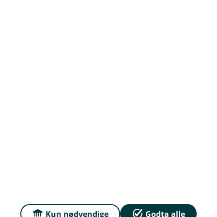
Om Haugesund Sparebank
Org.nr: 837 895 502
Om oss
Priser
Sammenlign våre priser med andre selskaper på
Finansportalen.no
Personvern og informasjonskapsler
Kun nødvendige
Godta alle