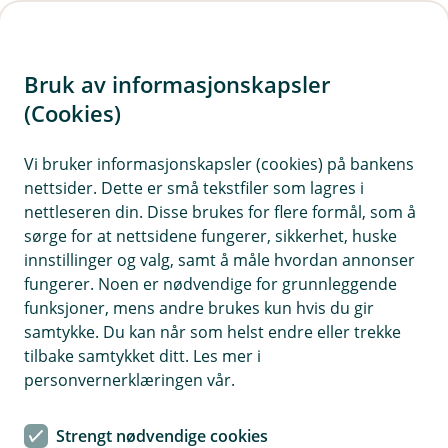
H
o
Bruk av informasjonskapsler
p
p
(Cookies)
Kontaktskjema | Bedrift
i
Vi bruker informasjonskapsler (cookies) på bankens
Fyll ut skjemaet under, så tar vi kontakt med deg.
nettsider. Dette er små tekstfiler som lagres i
n
nettleseren din. Disse brukes for flere formål, som å
n
sørge for at nettsidene fungerer, sikkerhet, huske
h
innstillinger og valg, samt å måle hvordan annonser
o
fungerer. Noen er nødvendige for grunnleggende
funksjoner, mens andre brukes kun hvis du gir
d
samtykke. Du kan når som helst endre eller trekke
Hjelp og kontakt
e
tilbake samtykket ditt. Les mer i
t
personvernerklæringen vår.
Book møte
Strengt nødvendige cookies
kundesenteret@haugesund-sparebank.no