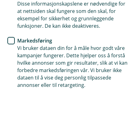
Disse informasjonskapslene er nødvendige for
at nettsiden skal fungere som den skal, for
52 70 50 00
eksempel for sikkerhet og grunnleggende
funksjoner. De kan ikke deaktiveres.
Telefontid
Markedsføring
Forsikring: 915 03 850
Vi bruker dataen din for å måle hvor godt våre
Snakk med skadekonsulent: mandag til fredag 08:00-
kampanjer fungerer. Dette hjelper oss å forstå
16.00
hvilke annonser som gir resultater, slik at vi kan
forbedre markedsføringen vår. Vi bruker ikke
Trenger du umiddelbar hjelp?
dataen til å vise deg personlig tilpassede
Ring oss på 915 03 850 døgnet rundt, hele året
annonser eller til retargeting.
Her finner du oss
Besøksadresse
Haraldsgata 115, 5527 Haugesund