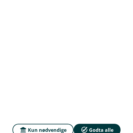
Om Haugesund Sparebank
Org.nr: 837 895 502
Om oss
Priser
Sammenlign våre priser med andre selskaper på
Finansportalen.no
Personvern og informasjonskapsler
Kun nødvendige
Godta alle