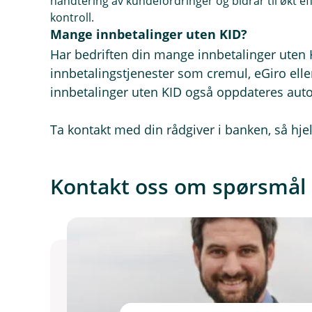
håndtering av kundefordringer og bidrar til økt ef
kontroll.
Mange innbetalinger uten KID?
Har bedriften din mange innbetalinger uten 
innbetalingstjenester som cremul, eGiro eller
innbetalinger uten KID også oppdateres aut
Ta kontakt med din rådgiver i banken, så hj
Kontakt oss om spørsmål kn