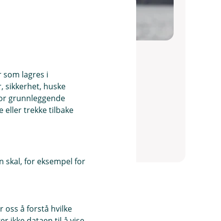
eim
d
r som lagres i
, sikkerhet, huske
for grunnleggende
no
eller trekke tilbake
 skal, for eksempel for
 oss å forstå hvilke
r ikke dataen til å vise