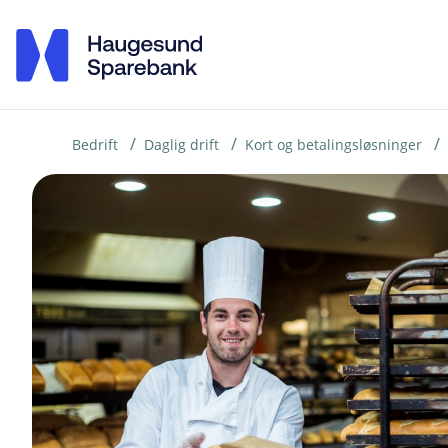
H
o
p
p
i
Bedrift
Daglig drift
Kort og betalingsløsninger
n
n
h
o
d
e
t