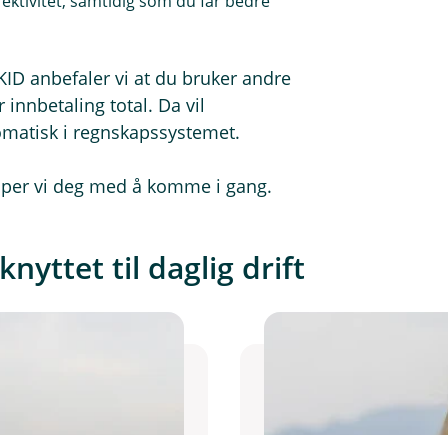
fektivitet, samtidig som du får bedre
KID anbefaler vi at du bruker andre
 innbetaling total. Da vil
omatisk i regnskapssystemet.
elper vi deg med å komme i gang.
yttet til daglig drift