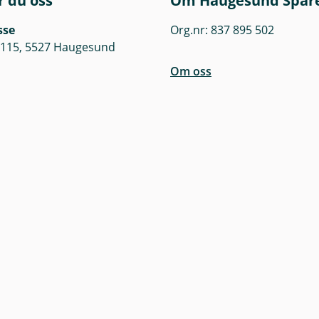
r du oss
Om Haugesund Spar
sse
Org.nr: 837 895 502
 115, 5527 Haugesund
Om oss