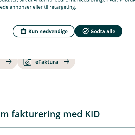
daglig drift
ede annonser eller til retargeting.
Betalingsterminaler
Viktige en
Kun nødvendige
Godta alle
edittkort med firmaansvar
Kundeportalen
s
eFaktura
om fakturering med KID