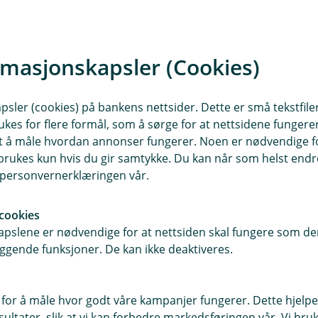
rmasjonskapsler (Cookies)
Stine Alette Aash
Rådgiver Bedriftsmarke
sler (cookies) på bankens nettsider. Dette er små tekstfile
ukes for flere formål, som å sørge for at nettsidene fungerer
97159905
samt å måle hvordan annonser fungerer. Noen er nødvendige 
saa@tysnes-sparebank.
rukes kun hvis du gir samtykke. Du kan når som helst endre 
i personvernerklæringen vår.
cookies
pslene er nødvendige for at nettsiden skal fungere som den
ggende funksjoner. De kan ikke deaktiveres.
 for å måle hvor godt våre kampanjer fungerer. Dette hjelper
ltater, slik at vi kan forbedre markedsføringen vår. Vi bruke