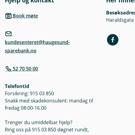
Hjelp og kontakt
Her finne
Besøksadre
Book møte
Haraldsgata
kundesenteret@haugesund-
sparebank.no
52 70 50 00
Telefontid
Forsikring: 915 03 850
Snakk med skadekonsulent: mandag til
fredag 08:00-16.00
Trenger du umiddelbar hjelp?
Ring oss på 915 03 850 døgnet rundt,