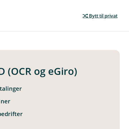
Bytt til privat
D (OCR og eGiro)
talinger
iner
bedrifter