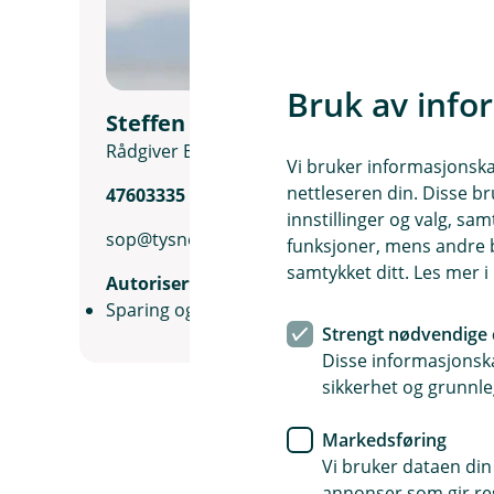
Bruk av info
Steffen Sleire Opdal
Rådgiver Bedriftsmarked
Vi bruker informasjonskap
nettleseren din. Disse br
47603335
innstillinger og valg, 
sop@tysnes-sparebank.no
funksjoner, mens andre b
samtykket ditt. Les mer 
Autorisert rådgiver
Sparing og investering
Strengt nødvendige 
Disse informasjonska
sikkerhet og grunnle
Markedsføring
Vi bruker dataen din
annonser som gir resu