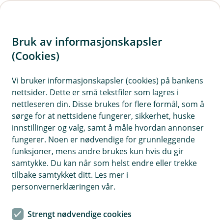
H
o
Bruk av informasjonskapsler
p
p
(Cookies)
Kontaktskjema | Bedrift
i
Vi bruker informasjonskapsler (cookies) på bankens
Fyll ut skjemaet under, så tar vi kontakt med deg.
nettsider. Dette er små tekstfiler som lagres i
n
nettleseren din. Disse brukes for flere formål, som å
n
sørge for at nettsidene fungerer, sikkerhet, huske
h
innstillinger og valg, samt å måle hvordan annonser
o
fungerer. Noen er nødvendige for grunnleggende
funksjoner, mens andre brukes kun hvis du gir
d
samtykke. Du kan når som helst endre eller trekke
Hjelp og kontakt
e
tilbake samtykket ditt. Les mer i
t
personvernerklæringen vår.
Book møte
Strengt nødvendige cookies
kundesenteret@haugesund-sparebank.no