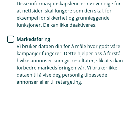
Disse informasjonskapslene er nødvendige for
at nettsiden skal fungere som den skal, for
52 70 50 00
eksempel for sikkerhet og grunnleggende
funksjoner. De kan ikke deaktiveres.
Telefontid
Markedsføring
Forsikring: 915 03 850
Vi bruker dataen din for å måle hvor godt våre
Snakk med skadekonsulent: mandag til fredag 08:00-
kampanjer fungerer. Dette hjelper oss å forstå
16.00
hvilke annonser som gir resultater, slik at vi kan
forbedre markedsføringen vår. Vi bruker ikke
Trenger du umiddelbar hjelp?
dataen til å vise deg personlig tilpassede
Ring oss på 915 03 850 døgnet rundt, hele året
annonser eller til retargeting.
Her finner du oss
Besøksadresse
Haraldsgata 115, 5527 Haugesund