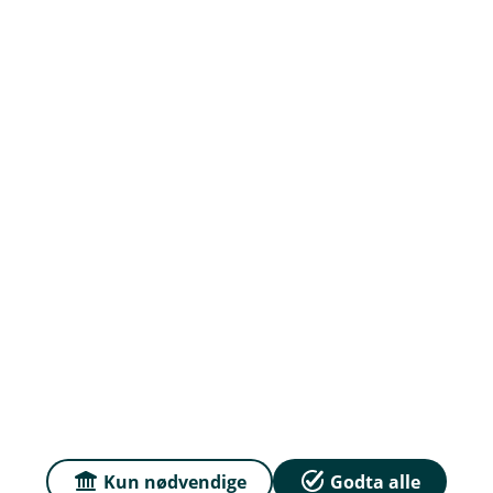
Om Haugesund Sparebank
Org.nr: 837 895 502
Om oss
Priser
Sammenlign våre priser med andre selskaper på
Finansportalen.no
Personvern og informasjonskapsler
Kun nødvendige
Godta alle