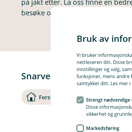
på jakt etter. La oss finne en bedr
besøke oss på.
Bruk av info
Vi bruker informasjonskap
nettleseren din. Disse br
innstillinger og valg, 
Snarveier
funksjoner, mens andre b
samtykket ditt. Les mer 
(
Forsiden
Kontakt oss
Strengt nødvendige 
Disse informasjonska
sikkerhet og grunnle
s
t
Markedsføring