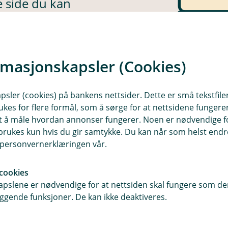
e side du kan
rmasjonskapsler (Cookies)
sler (cookies) på bankens nettsider. Dette er små tekstfile
ukes for flere formål, som å sørge for at nettsidene fungerer
samt å måle hvordan annonser fungerer. Noen er nødvendige 
rukes kun hvis du gir samtykke. Du kan når som helst endre 
i personvernerklæringen vår.
cookies
E
pslene er nødvendige for at nettsiden skal fungere som den
k
ggende funksjoner. De kan ikke deaktiveres.
e