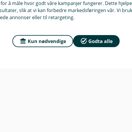
 for å måle hvor godt våre kampanjer fungerer. Dette hjelper
ltater, slik at vi kan forbedre markedsføringen vår. Vi bruke
n
ede annonser eller til retargeting.
r du oss
Om Haugesund Spar
e
sse
Org.nr: 837 895 502
n
 115, 5527 Haugesund
Kun nødvendige
Godta alle
k
e
Om oss