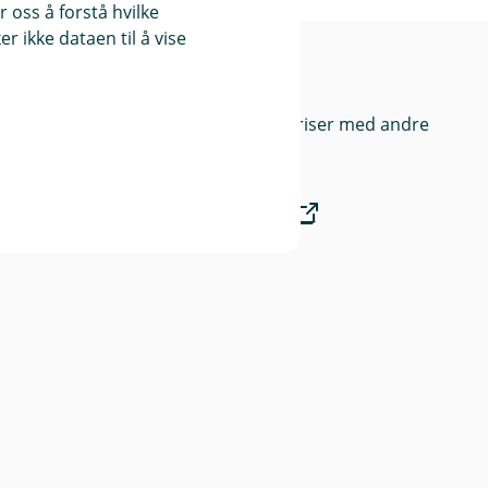
 oss å forstå hvilke
r ikke dataen til å vise
ebank
Priser
Sammenlign våre priser med andre
selskaper på
Finansportalen.no