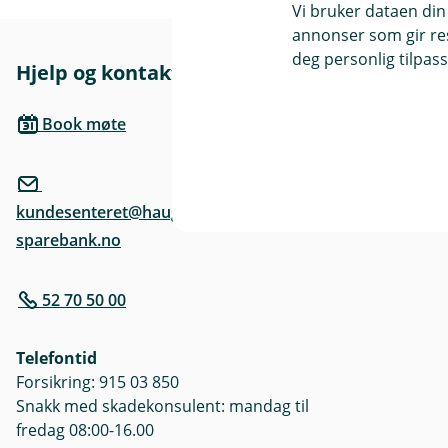
Vi bruker dataen din
r
annonser som gir resu
deg personlig tilpass
Hjelp og kontakt
Her finne
l
Besøksadre
Book møte
Haraldsgata
)
kundesenteret@haugesund-
sparebank.no
52 70 50 00
Telefontid
Forsikring: 915 03 850
Snakk med skadekonsulent: mandag til
fredag 08:00-16.00