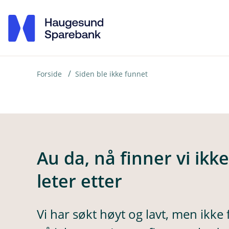
H
o
p
p
i
Forside
Siden ble ikke funnet
n
n
h
o
Au da, nå finner vi ikk
d
leter etter
e
t
Vi har søkt høyt og lavt, men ikke