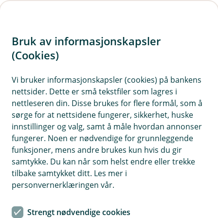
H
o
Bruk av informasjonskapsler
p
p
(Cookies)
i
Vi bruker informasjonskapsler (cookies) på bankens
nettsider. Dette er små tekstfiler som lagres i
n
nettleseren din. Disse brukes for flere formål, som å
n
sørge for at nettsidene fungerer, sikkerhet, huske
h
innstillinger og valg, samt å måle hvordan annonser
o
fungerer. Noen er nødvendige for grunnleggende
funksjoner, mens andre brukes kun hvis du gir
d
samtykke. Du kan når som helst endre eller trekke
e
tilbake samtykket ditt. Les mer i
t
personvernerklæringen vår.
Tips og råd
Strengt nødvendige cookies