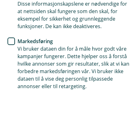
Disse informasjonskapslene er nødvendige for
Her har vi samlet gode tips og råd for deg.
at nettsiden skal fungere som den skal, for
eksempel for sikkerhet og grunnleggende
funksjoner. De kan ikke deaktiveres.
Markedsføring
Boligguiden
Vi bruker dataen din for å måle hvor godt våre
Gode råd til deg som skal kjøpe, selge eller
kampanjer fungerer. Dette hjelper oss å forstå
bytte bolig.
hvilke annonser som gir resultater, slik at vi kan
forbedre markedsføringen vår. Vi bruker ikke
dataen til å vise deg personlig tilpassede
Reiseguiden
annonser eller til retargeting.
Trygg på reisen - tips om betaling,
sikkerhet og hva du gjør hvis noe skjer.
Bytte bank
Det er enkelt å bytte bank til oss og det
meste kan du gjøre digitalt. Her får du
sjekklisten du trenger.