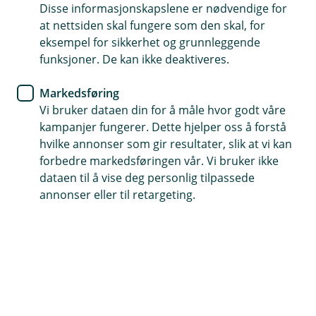
Disse informasjonskapslene er nødvendige for
10 ting mange lurer på om BSU
at nettsiden skal fungere som den skal, for
eksempel for sikkerhet og grunnleggende
Du har kanskje hørt om BSU, men lurer på hva
funksjoner. De kan ikke deaktiveres.
det egentlig betyr? Vi gir deg svar på de mest
stilte spørsmålene.
Markedsføring
Vi bruker dataen din for å måle hvor godt våre
De 10 mest stilte spørsmålene om BSU
kampanjer fungerer. Dette hjelper oss å forstå
hvilke annonser som gir resultater, slik at vi kan
Hva er BSU?
forbedre markedsføringen vår. Vi bruker ikke
BSU står for boligsparing for unge. Det er en
dataen til å vise deg personlig tilpassede
ordning for alle under 34 år, perfekt for deg som
annonser eller til retargeting.
drømmer om egen bolig. Når du åpner en BSU-
konto i banken, viser du at du har et mål med
sparingen din, nemlig å bygge opp egenkapital for
å kjøpe bolig.
Finn ut mer om BSU her
.
Hvor mye kan jeg spare på BSU?
Du kan spare opptil 27 500 kroner i året og 300