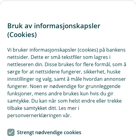
H
o
Bruk av informasjonskapsler
p
p
(Cookies)
i
Vi bruker informasjonskapsler (cookies) på bankens
nettsider. Dette er små tekstfiler som lagres i
n
nettleseren din. Disse brukes for flere formål, som å
n
sørge for at nettsidene fungerer, sikkerhet, huske
h
innstillinger og valg, samt å måle hvordan annonser
o
fungerer. Noen er nødvendige for grunnleggende
funksjoner, mens andre brukes kun hvis du gir
d
samtykke. Du kan når som helst endre eller trekke
e
tilbake samtykket ditt. Les mer i
t
personvernerklæringen vår.
BSU
Strengt nødvendige cookies