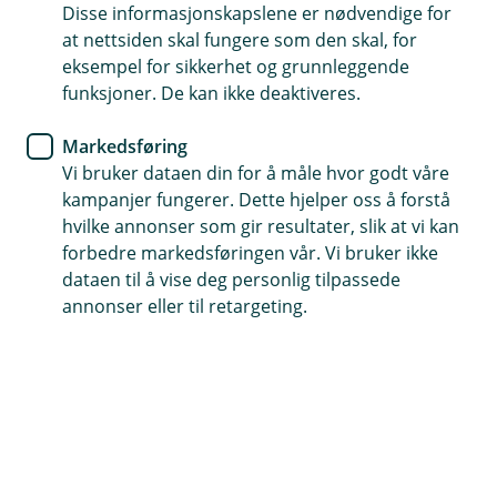
Disse informasjonskapslene er nødvendige for
at nettsiden skal fungere som den skal, for
52 70 50 00
eksempel for sikkerhet og grunnleggende
funksjoner. De kan ikke deaktiveres.
Telefontid
Markedsføring
Forsikring: 915 03 850
Vi bruker dataen din for å måle hvor godt våre
Snakk med skadekonsulent: mandag til fredag 08:00-
kampanjer fungerer. Dette hjelper oss å forstå
16.00
hvilke annonser som gir resultater, slik at vi kan
forbedre markedsføringen vår. Vi bruker ikke
Trenger du umiddelbar hjelp?
dataen til å vise deg personlig tilpassede
Ring oss på 915 03 850 døgnet rundt, hele året
annonser eller til retargeting.
Her finner du oss
Besøksadresse
Haraldsgata 115, 5527 Haugesund