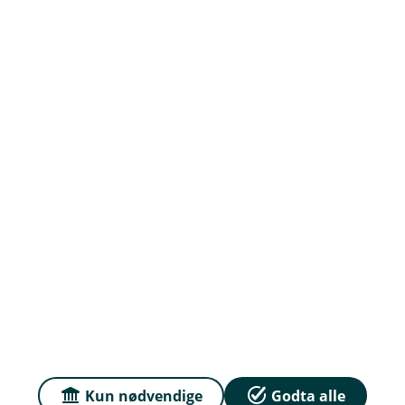
Om Haugesund Sparebank
Org.nr: 837 895 502
Om oss
Priser
Sammenlign våre priser med andre selskaper på
Finansportalen.no
Personvern og informasjonskapsler
Kun nødvendige
Godta alle