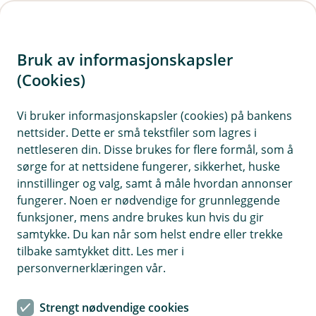
H
o
Bruk av informasjonskapsler
p
p
(Cookies)
Kontaktskjema
i
Vi bruker informasjonskapsler (cookies) på bankens
Fyll ut skjemaet under, så tar vi kontakt med deg.
nettsider. Dette er små tekstfiler som lagres i
n
nettleseren din. Disse brukes for flere formål, som å
n
sørge for at nettsidene fungerer, sikkerhet, huske
h
innstillinger og valg, samt å måle hvordan annonser
o
fungerer. Noen er nødvendige for grunnleggende
funksjoner, mens andre brukes kun hvis du gir
d
samtykke. Du kan når som helst endre eller trekke
Hjelp og kontakt
e
tilbake samtykket ditt. Les mer i
t
personvernerklæringen vår.
Book møte
Strengt nødvendige cookies
kundesenteret@haugesund-sparebank.no