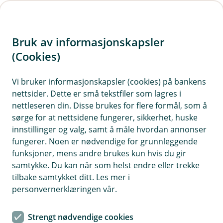
H
o
Bruk av informasjonskapsler
p
p
(Cookies)
i
Vi bruker informasjonskapsler (cookies) på bankens
nettsider. Dette er små tekstfiler som lagres i
n
nettleseren din. Disse brukes for flere formål, som å
n
sørge for at nettsidene fungerer, sikkerhet, huske
h
innstillinger og valg, samt å måle hvordan annonser
o
fungerer. Noen er nødvendige for grunnleggende
funksjoner, mens andre brukes kun hvis du gir
d
samtykke. Du kan når som helst endre eller trekke
e
tilbake samtykket ditt. Les mer i
t
personvernerklæringen vår.
Au da, nå finner vi ikke siden du
Strengt nødvendige cookies