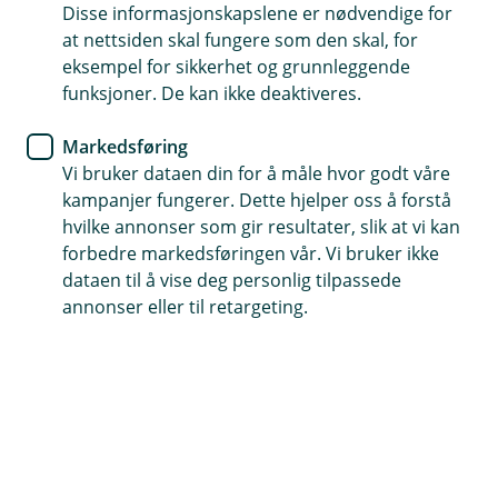
leter etter
Disse informasjonskapslene er nødvendige for
at nettsiden skal fungere som den skal, for
eksempel for sikkerhet og grunnleggende
Vi har søkt høyt og lavt, men ikke funnet siden du er
funksjoner. De kan ikke deaktiveres.
på jakt etter. La oss finne en bedre side du kan
besøke oss på.
Markedsføring
Vi bruker dataen din for å måle hvor godt våre
kampanjer fungerer. Dette hjelper oss å forstå
hvilke annonser som gir resultater, slik at vi kan
Snarveier
forbedre markedsføringen vår. Vi bruker ikke
dataen til å vise deg personlig tilpassede
Forsiden
Kontakt oss
(
annonser eller til retargeting.
E
k
s
Hjelp og kontakt
t
e
Book møte
r
n