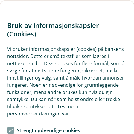
H
o
Bruk av informasjonskapsler
p
p
(Cookies)
i
Vi bruker informasjonskapsler (cookies) på bankens
nettsider. Dette er små tekstfiler som lagres i
n
nettleseren din. Disse brukes for flere formål, som å
n
sørge for at nettsidene fungerer, sikkerhet, huske
h
innstillinger og valg, samt å måle hvordan annonser
o
fungerer. Noen er nødvendige for grunnleggende
funksjoner, mens andre brukes kun hvis du gir
d
samtykke. Du kan når som helst endre eller trekke
e
tilbake samtykket ditt. Les mer i
t
personvernerklæringen vår.
Au da, nå finner vi ikke siden du
Strengt nødvendige cookies