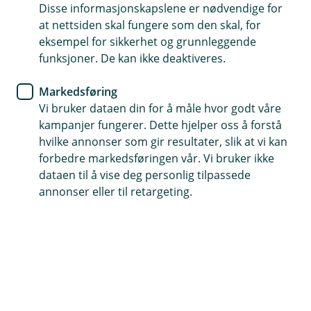
leter etter
Disse informasjonskapslene er nødvendige for
at nettsiden skal fungere som den skal, for
eksempel for sikkerhet og grunnleggende
Vi har søkt høyt og lavt, men ikke funnet siden du er
funksjoner. De kan ikke deaktiveres.
på jakt etter. La oss finne en bedre side du kan
besøke oss på.
Markedsføring
Vi bruker dataen din for å måle hvor godt våre
kampanjer fungerer. Dette hjelper oss å forstå
hvilke annonser som gir resultater, slik at vi kan
Snarveier
forbedre markedsføringen vår. Vi bruker ikke
dataen til å vise deg personlig tilpassede
Forsiden
Kontakt oss
(
annonser eller til retargeting.
E
k
s
Hjelp og kontakt
t
e
Book møte
r
n