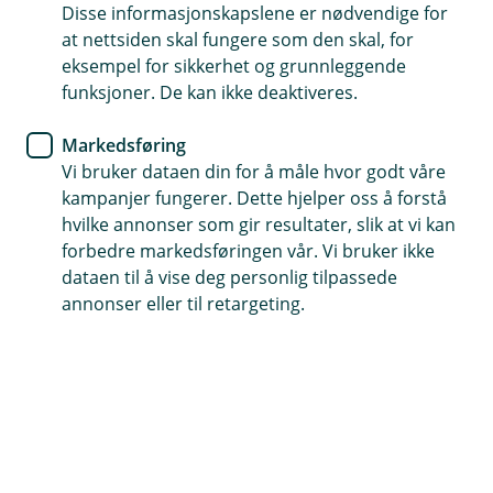
Disse informasjonskapslene er nødvendige for
Enkelt skadeoppgjør
at nettsiden skal fungere som den skal, for
eksempel for sikkerhet og grunnleggende
Dekker ekstrautstyr
funksjoner. De kan ikke deaktiveres.
Automatisk lagringsforsikring
Markedsføring
Vi bruker dataen din for å måle hvor godt våre
Kontakt meg om tilhengerforsikring
kampanjer fungerer. Dette hjelper oss å forstå
hvilke annonser som gir resultater, slik at vi kan
forbedre markedsføringen vår. Vi bruker ikke
Hva dekker tilhengerforsikringen?
dataen til å vise deg personlig tilpassede
annonser eller til retargeting.
Hos oss kan du forsikre de fleste typer
tilhengere. Hvilken forsikring som passer best for
din tilhenger, båthenger eller hestehenger er
avhengig av hvor god dekning du vil ha.