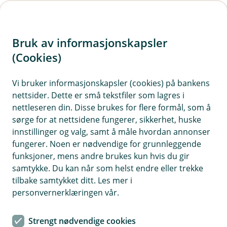
H
o
Bruk av informasjonskapsler
p
p
(Cookies)
i
Vi bruker informasjonskapsler (cookies) på bankens
nettsider. Dette er små tekstfiler som lagres i
n
nettleseren din. Disse brukes for flere formål, som å
n
sørge for at nettsidene fungerer, sikkerhet, huske
h
innstillinger og valg, samt å måle hvordan annonser
o
fungerer. Noen er nødvendige for grunnleggende
funksjoner, mens andre brukes kun hvis du gir
d
samtykke. Du kan når som helst endre eller trekke
e
tilbake samtykket ditt. Les mer i
t
personvernerklæringen vår.
Tilhengerforsikring
Strengt nødvendige cookies