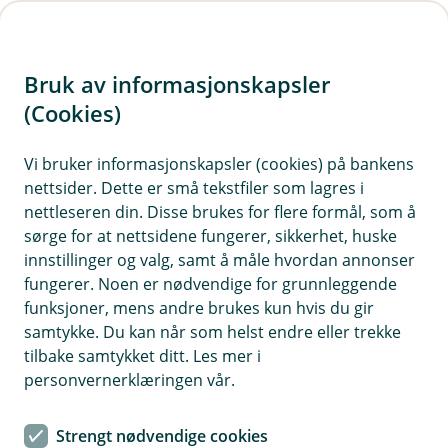
H
o
Bruk av informasjonskapsler
p
p
(Cookies)
Forsikring for elsparkesykkel
i
Vi bruker informasjonskapsler (cookies) på bankens
Her finner du våre ofte stilte spørsmål om
nettsider. Dette er små tekstfiler som lagres i
n
forsikring for elsparkesykkel.
nettleseren din. Disse brukes for flere formål, som å
n
sørge for at nettsidene fungerer, sikkerhet, huske
h
innstillinger og valg, samt å måle hvordan annonser
o
fungerer. Noen er nødvendige for grunnleggende
Spørsmål og svar om elsparkesykkel
funksjoner, mens andre brukes kun hvis du gir
d
og små elektriske kjøretøy.
samtykke. Du kan når som helst endre eller trekke
e
tilbake samtykket ditt. Les mer i
t
personvernerklæringen vår.
Hva trenger jeg å vite for å forsikre
Å
kjøretøyet?
p
Strengt nødvendige cookies