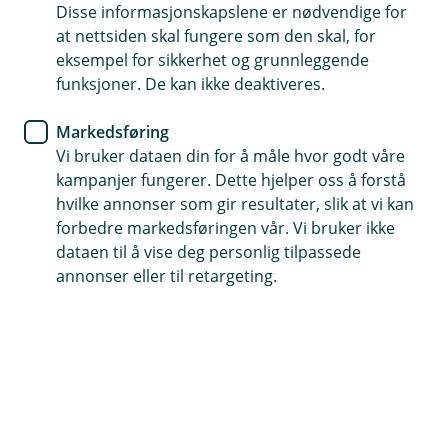
Disse informasjonskapslene er nødvendige for
Er du berørt av uroen i
at nettsiden skal fungere som den skal, for
Midtøsten?
eksempel for sikkerhet og grunnleggende
funksjoner. De kan ikke deaktiveres.
De nylige angrepene i Midtøsten har berørt
Markedsføring
mange på reise. Noen står fast på reisemålet,
Vi bruker dataen din for å måle hvor godt våre
mens andre venter på svar om turen kan
kampanjer fungerer. Dette hjelper oss å forstå
fortsette som planlagt. Her får du en oversikt
hvilke annonser som gir resultater, slik at vi kan
over hva du bør gjøre videre.
forbedre markedsføringen vår. Vi bruker ikke
dataen til å vise deg personlig tilpassede
Har flyet ditt blitt kansellert?
annonser eller til retargeting.
Hvis flyet ditt har blitt kansellert, må du ta kontakt med
flyselskapet eller reisearrangøren for å få hjelp til
ombooking eller refusjon av hjemreisen din.
Reiseforsikringen dekker ikke disse kanselleringene.
Har du fått et tilbud om ny hjemreise fra flyselskapet
skal denne benyttes.