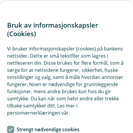
H
o
Bruk av informasjonskapsler
p
p
(Cookies)
i
Vi bruker informasjonskapsler (cookies) på bankens
nettsider. Dette er små tekstfiler som lagres i
n
nettleseren din. Disse brukes for flere formål, som å
n
sørge for at nettsidene fungerer, sikkerhet, huske
h
innstillinger og valg, samt å måle hvordan annonser
o
fungerer. Noen er nødvendige for grunnleggende
funksjoner, mens andre brukes kun hvis du gir
d
samtykke. Du kan når som helst endre eller trekke
e
tilbake samtykket ditt. Les mer i
t
personvernerklæringen vår.
Reiseforsikring
Strengt nødvendige cookies