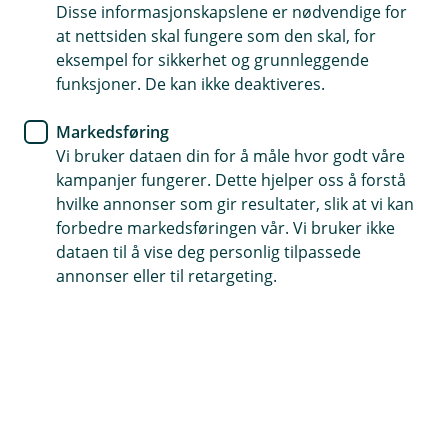
snøhaug.
Disse informasjonskapslene er nødvendige for
at nettsiden skal fungere som den skal, for
Husforsikring
eksempel for sikkerhet og grunnleggende
funksjoner. De kan ikke deaktiveres.
Hvor mye snø tåler egentlig
taket ditt?
Markedsføring
Vi bruker dataen din for å måle hvor godt våre
Slik er du på den sikre siden - før det er for sent.
kampanjer fungerer. Dette hjelper oss å forstå
hvilke annonser som gir resultater, slik at vi kan
forbedre markedsføringen vår. Vi bruker ikke
Det er midt på vinteren. Snøen har lavet ned i flere
dataen til å vise deg personlig tilpassede
dager. Den er tung, våt og kompakt og alt annet enn
annonser eller til retargeting.
lette snøfjon som daler ned fra himmelen som fjær.
Du står på gårdsplassen og måker. Hver skuffe du tar
føles tyngre enn den forrige. Etter en tøff økt er endelig
er gårdsplassen fri.
Men hva med taket ditt? Bør kanskje det også bli noen