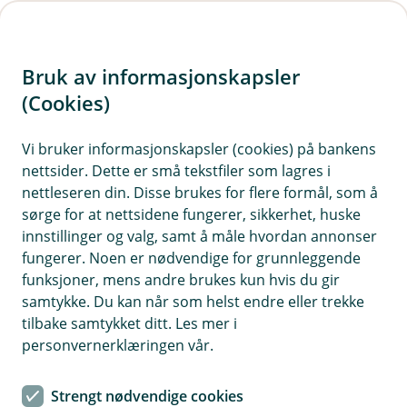
H
o
Bruk av informasjonskapsler
p
p
(Cookies)
i
Vi bruker informasjonskapsler (cookies) på bankens
nettsider. Dette er små tekstfiler som lagres i
n
nettleseren din. Disse brukes for flere formål, som å
n
sørge for at nettsidene fungerer, sikkerhet, huske
h
innstillinger og valg, samt å måle hvordan annonser
o
fungerer. Noen er nødvendige for grunnleggende
funksjoner, mens andre brukes kun hvis du gir
d
samtykke. Du kan når som helst endre eller trekke
e
tilbake samtykket ditt. Les mer i
t
personvernerklæringen vår.
Vinteren i Norge kan være ganske idyllisk. Men plutselig
kommer det et væromslag og forandrer taket ditt til en svær
Strengt nødvendige cookies