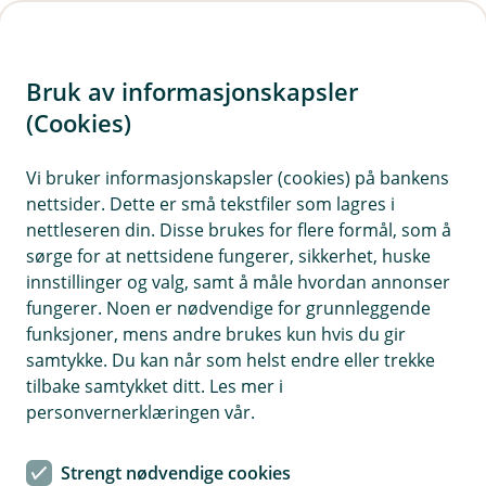
H
o
Bruk av informasjonskapsler
p
p
(Cookies)
i
Vi bruker informasjonskapsler (cookies) på bankens
nettsider. Dette er små tekstfiler som lagres i
n
nettleseren din. Disse brukes for flere formål, som å
n
sørge for at nettsidene fungerer, sikkerhet, huske
h
innstillinger og valg, samt å måle hvordan annonser
o
fungerer. Noen er nødvendige for grunnleggende
funksjoner, mens andre brukes kun hvis du gir
d
samtykke. Du kan når som helst endre eller trekke
e
tilbake samtykket ditt. Les mer i
t
personvernerklæringen vår.
De største skattene fortjener den beste forsikringen.
Strengt nødvendige cookies