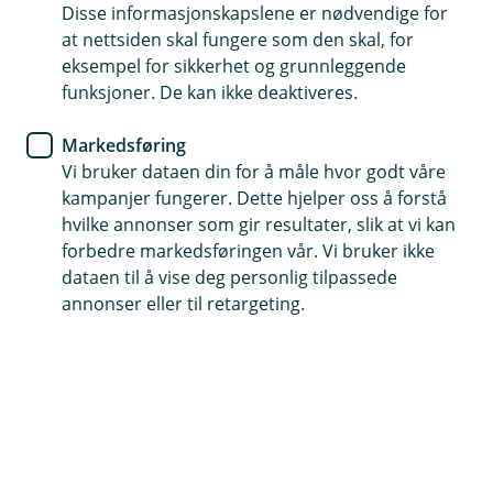
Barneforsikring
Disse informasjonskapslene er nødvendige for
at nettsiden skal fungere som den skal, for
Tre gode grunner til å forsikre
eksempel for sikkerhet og grunnleggende
funksjoner. De kan ikke deaktiveres.
barnet ditt
Markedsføring
Gi barna dine og familien din tryggheten og
Vi bruker dataen din for å måle hvor godt våre
beskyttelsen de fortjener.
kampanjer fungerer. Dette hjelper oss å forstå
hvilke annonser som gir resultater, slik at vi kan
Du er kanskje flink til å forsikre tingene dine, men hva
forbedre markedsføringen vår. Vi bruker ikke
med det kjæreste du har?
dataen til å vise deg personlig tilpassede
annonser eller til retargeting.
Skulle noe skje med barna dine, er det ikke alltid det
offentlige helsevesenet strekker til. For når sykdom
eller ulykker får langsiktige konsekvenser, kan det
ramme hele familieøkonomien og snu hverdagen helt
opp ned.
Det er her en god barneforsikring kommer inn.