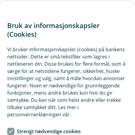
H
o
Bruk av informasjonskapsler
p
p
(Cookies)
Personforsikringsguide
i
Vi bruker informasjonskapsler (cookies) på bankens
Lurer du på hvilke personforsikringer du trenger?
nettsider. Dette er små tekstfiler som lagres i
n
Les guiden vår og se hva du burde ha.
nettleseren din. Disse brukes for flere formål, som å
n
sørge for at nettsidene fungerer, sikkerhet, huske
h
innstillinger og valg, samt å måle hvordan annonser
o
fungerer. Noen er nødvendige for grunnleggende
Hvem er du?
funksjoner, mens andre brukes kun hvis du gir
d
samtykke. Du kan når som helst endre eller trekke
Har du noensinne stilt deg selv spørsmålet
e
tilbake samtykket ditt. Les mer i
t
"hvilke personforsikringer trenger jeg egentlig?"
personvernerklæringen vår.
Hvem du er og hvordan livet ditt ser ut styrer
hvilke forsikringer du trenger. Finn deg selv i
Strengt nødvendige cookies