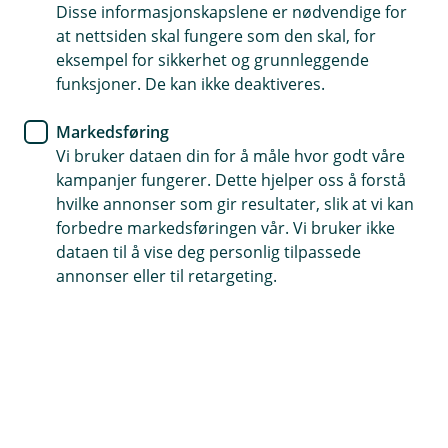
listen her.
Disse informasjonskapslene er nødvendige for
at nettsiden skal fungere som den skal, for
eksempel for sikkerhet og grunnleggende
funksjoner. De kan ikke deaktiveres.
Markedsføring
Vi bruker dataen din for å måle hvor godt våre
Du som er ung og lovende
kampanjer fungerer. Dette hjelper oss å forstå
Du studerer eller er ny i arbeidslivet, og bor i
hvilke annonser som gir resultater, slik at vi kan
kollektiv eller leier for deg selv. Tiden din går til å
forbedre markedsføringen vår. Vi bruker ikke
prøve ut nye opplevelser, finne ut hvem du vil
dataen til å vise deg personlig tilpassede
være og å teste grenser.
annonser eller til retargeting.
Dette er meg