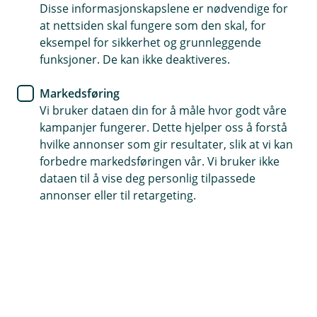
Disse informasjonskapslene er nødvendige for
Ta ut og sett inn penger i over 1400 dagligvarebutikker
at nettsiden skal fungere som den skal, for
i hele landet
eksempel for sikkerhet og grunnleggende
Ta ut inntil 10 000 kroner og sett inn inntil 20 000
funksjoner. De kan ikke deaktiveres.
kroner pr dag
Markedsføring
Kontakt oss hvis det er behov for å endre
Vi bruker dataen din for å måle hvor godt våre
beløpsgrensene dine
kampanjer fungerer. Dette hjelper oss å forstå
hvilke annonser som gir resultater, slik at vi kan
forbedre markedsføringen vår. Vi bruker ikke
Sett inn og ta ut penger der du
dataen til å vise deg personlig tilpassede
handler mat
annonser eller til retargeting.
Kontanttjenester i butikk er tilgjengelig i de fleste
av Norgesgruppens butikker: Meny, Kiwi, Joker og
Spar.