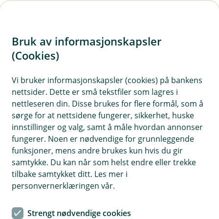
H
o
Bruk av informasjonskapsler
p
p
(Cookies)
i
Vi bruker informasjonskapsler (cookies) på bankens
nettsider. Dette er små tekstfiler som lagres i
n
nettleseren din. Disse brukes for flere formål, som å
n
sørge for at nettsidene fungerer, sikkerhet, huske
h
innstillinger og valg, samt å måle hvordan annonser
o
fungerer. Noen er nødvendige for grunnleggende
funksjoner, mens andre brukes kun hvis du gir
d
samtykke. Du kan når som helst endre eller trekke
e
tilbake samtykket ditt. Les mer i
t
personvernerklæringen vår.
Kontanttjenester i butikk
Strengt nødvendige cookies