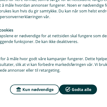
samt å måle hvordan annonser fungerer. Noen er nødvendige 
rukes kun hvis du gir samtykke. Du kan når som helst endre 
i personvernerklæringen vår.
cookies
pslene er nødvendige for at nettsiden skal fungere som den
ggende funksjoner. De kan ikke deaktiveres.
 for å måle hvor godt våre kampanjer fungerer. Dette hjelper
ltater, slik at vi kan forbedre markedsføringen vår. Vi bruke
ede annonser eller til retargeting.
Kun nødvendige
Godta alle