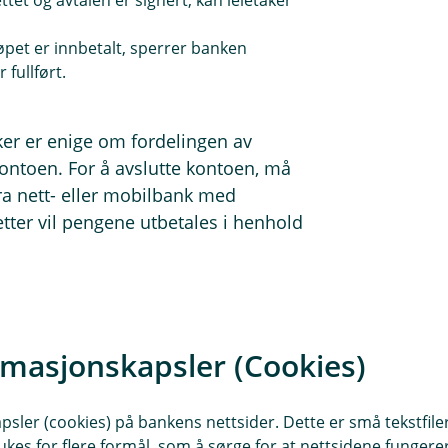
pet er innbetalt, sperrer banken
 fullført.
aker er enige om fordelingen av
ontoen. For å avslutte kontoen, må
ra nett- eller mobilbank med
etter vil pengene utbetales i henhold
rmasjonskapsler (Cookies)
sler (cookies) på bankens nettsider. Dette er små tekstfile
ukes for flere formål, som å sørge for at nettsidene fungerer