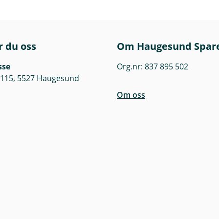
r du oss
Om Haugesund Spar
sse
Org.nr: 837 895 502
 115, 5527 Haugesund
Om oss