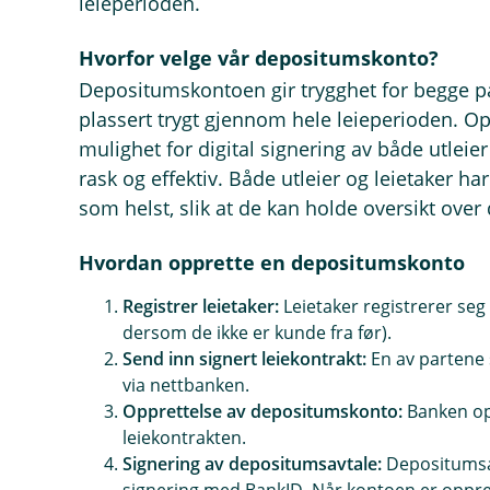
leieperioden.
Hvorfor velge vår depositumskonto?
Depositumskontoen gir trygghet for begge pa
plassert trygt gjennom hele leieperioden. O
mulighet for digital signering av både utleier
rask og effektiv. Både utleier og leietaker ha
som helst, slik at de kan holde oversikt ove
Hvordan opprette en depositumskonto
Registrer leietaker:
Leietaker registrerer se
dersom de ikke er kunde fra før).
Send inn signert leiekontrakt:
En av partene 
via nettbanken.
Opprettelse av depositumskonto:
Banken op
leiekontrakten.
Signering av depositumsavtale:
Depositumsav
signering med BankID. Når kontoen er opprett