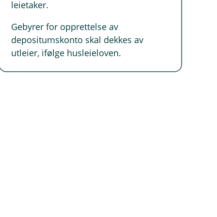
leietaker.
Gebyrer for opprettelse av
depositumskonto skal dekkes av
utleier, ifølge husleieloven.