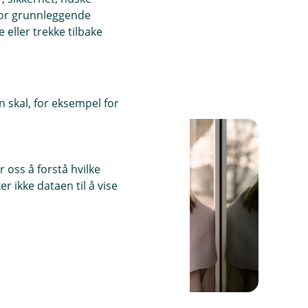
for grunnleggende
eller trekke tilbake
 skal, for eksempel for
 oss å forstå hvilke
r ikke dataen til å vise