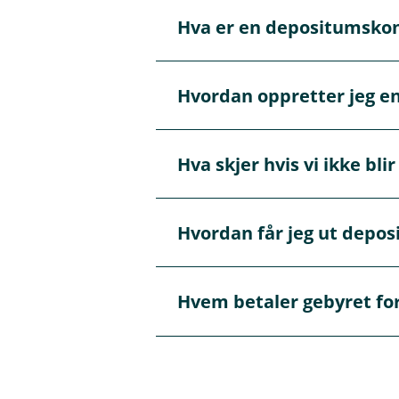
Hva er en depositumsko
Å
p
n
e
En depositumskonto er en kont
Hvordan oppretter jeg e
/
Å
utbetales ved enighet mellom l
L
p
u
n
k
e
Først må leietaker registrere 
k
Hva skjer hvis vi ikke bl
/
Å
leiekontrakt, og signerer avt
L
p
u
n
k
e
Hvis dere ikke blir enige, kan s
k
Hvordan får jeg ut depos
/
Å
L
p
u
n
k
e
Når leieforholdet er over, må 
k
Hvem betaler gebyret fo
/
Å
bekrefte utbetalingen av dep
L
p
u
n
k
e
Utleier betaler gebyret for å
k
/
opptjenes på depositumskontoe
L