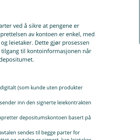
rter ved å sikre at pengene er
pprettelsen av kontoen er enkel, med
 og leietaker. Dette gjør prosessen
r tilgang til kontoinformasjonen når
r depositumet.
g digitalt (som kunde uten produkter
sender inn den signerte leiekontrakten
pretter depositumskontoen basert på
talen sendes til begge parter for
et og avtalen er signert, kan leietaker