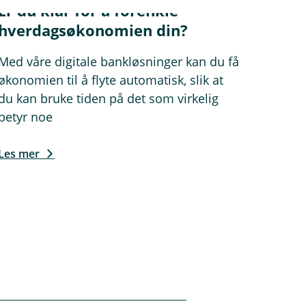
Er du klar for å forenkle
hverdagsøkonomien din?
Med våre digitale bankløsninger kan du få
økonomien til å flyte automatisk, slik at
du kan bruke tiden på det som virkelig
betyr noe
Les mer