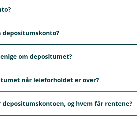
nto?
o hvor depositumet for et leieforhold settes inn. Pengene 
n depositumskonto?
eietaker og utleier eller ved en rettslig avgjørelse.
seg digitalt. Deretter oppretter leietaker en sparekonto, sen
ir enige om depositumet?
alen elektronisk med BankID.
aken tas til forliksrådet for en avgjørelse.
itumet når leieforholdet er over?
både utleier og leietaker sende en melding fra nett- eller mo
r depositumskontoen, og hvem får rentene?
ositumet.
 opprette depositumskontoen, i henhold til husleieloven. Re
n tilfaller leietaker.