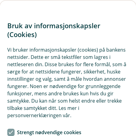
H
o
Bruk av informasjonskapsler
p
p
(Cookies)
Enkel og sikker betaling til og
i
fra utlandet
Vi bruker informasjonskapsler (cookies) på bankens
nettsider. Dette er små tekstfiler som lagres i
n
Skal du betale penger til utlandet eller motta
nettleseren din. Disse brukes for flere formål, som å
n
sørge for at nettsidene fungerer, sikkerhet, huske
betalinger fra utlandet? Her finner du alt du
h
innstillinger og valg, samt å måle hvordan annonser
trenger å vite for en smidig og sikker transaksjon.
o
fungerer. Noen er nødvendige for grunnleggende
funksjoner, mens andre brukes kun hvis du gir
d
samtykke. Du kan når som helst endre eller trekke
e
tilbake samtykket ditt. Les mer i
t
personvernerklæringen vår.
Betale til utlandet: Enkel betaling i nettbanken
Å betale penger til utlandet har aldri vært enklere. Bruk
Strengt nødvendige cookies
nettbanken din for å legge inn betalinger til forfall frem