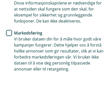
Disse informasjonskapslene er nødvendige for
i tid og opprette et eget mottaksregister for
at nettsiden skal fungere som den skal, for
utlandsbetalingene dine. Dette gjør prosessen både
eksempel for sikkerhet og grunnleggende
effektiv og trygg.
funksjoner. De kan ikke deaktiveres.
For å betale til utlandet trenger du:
Markedsføring
Vi bruker dataen din for å måle hvor godt våre
Mottakers fullstendige navn og adresse
kampanjer fungerer. Dette hjelper oss å forstå
Mottakers kontonummer
hvilke annonser som gir resultater, slik at vi kan
forbedre markedsføringen vår. Vi bruker ikke
Mottakers IBAN-nummer (se liste over land som
dataen til å vise deg personlig tilpassede
krever dette)
annonser eller til retargeting.
Mottakerbankens SWIFT/BIC-kode
Motta betaling fra utlandet raskt og enkelt
For å motta penger fra utlandet raskest mulig, må
avsenderen bruke ditt IBAN-nummer og vår SWIFT-
kode. Dette sikrer en rask og problemfri overføring, slik
at du får pengene dine uten forsinkelser.