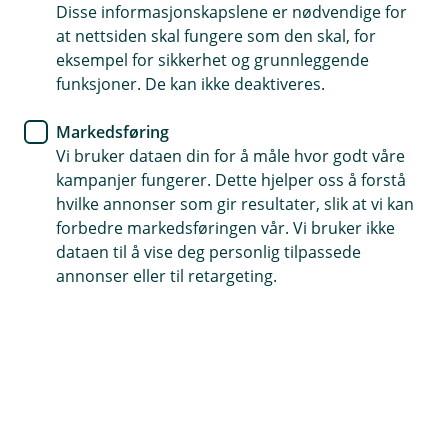
Disse informasjonskapslene er nødvendige for
Så hyggelig at du vil bli kunde hos oss! Vi gir deg
at nettsiden skal fungere som den skal, for
enkel og trygg hverdagsbank og helhetlig økonomisk
eksempel for sikkerhet og grunnleggende
rådgivning. Du får en fast rådgiver det er lett å nå.
funksjoner. De kan ikke deaktiveres.
Som kunde hos oss støtter du vekst og bærekraft i
Markedsføring
vårt lokalsamfunn
Vi bruker dataen din for å måle hvor godt våre
kampanjer fungerer. Dette hjelper oss å forstå
Bli kunde med BankID
hvilke annonser som gir resultater, slik at vi kan
forbedre markedsføringen vår. Vi bruker ikke
dataen til å vise deg personlig tilpassede
annonser eller til retargeting.
Barn under 18 år
Bli kunde uten BankID
Become a customer