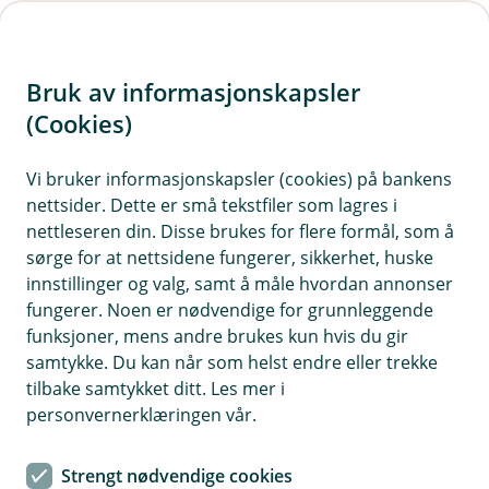
H
o
Bruk av informasjonskapsler
p
p
(Cookies)
i
Vi bruker informasjonskapsler (cookies) på bankens
nettsider. Dette er små tekstfiler som lagres i
n
nettleseren din. Disse brukes for flere formål, som å
n
sørge for at nettsidene fungerer, sikkerhet, huske
h
innstillinger og valg, samt å måle hvordan annonser
o
fungerer. Noen er nødvendige for grunnleggende
funksjoner, mens andre brukes kun hvis du gir
d
samtykke. Du kan når som helst endre eller trekke
e
tilbake samtykket ditt. Les mer i
t
personvernerklæringen vår.
Bli kunde
Strengt nødvendige cookies