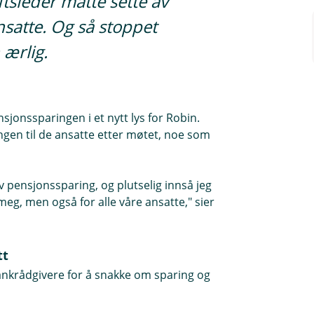
iftsleder måtte sette av
nsatte. Og så stoppet
 ærlig.
jonssparingen i et nytt lys for Robin.
gen til de ansatte etter møtet, noe som
v pensjonssparing, og plutselig innså jeg
meg, men også for alle våre ansatte," sier
tt
bankrådgivere for å snakke om sparing og
n generelt, hvilke muligheter de har for
e smart å gjøre for å få mer i pensjon.