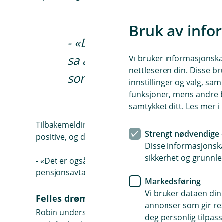
Bruk av info
- «Det gikk opp et lys for 
sa at jeg ville få halvparten
Vi bruker informasjonskap
nettleseren din. Disse br
som pensjonist», sier en av 
innstillinger og valg, 
funksjoner, mens andre b
samtykket ditt. Les mer 
Tilbakemeldingene i etterkant av de personlige 
Strengt nødvendige 
positive, og den nye økningen av pensjonsordninge
Disse informasjonska
sikkerhet og grunnle
- «Det er også noen av gutta som har gjort ytterli
pensjonsavtaler, etter praten med bankrådgiveren
Markedsføring
Vi bruker dataen din
Felles drømmer
annonser som gir resu
Robin understreker at det er viktig for Trømborg
deg personlig tilpass