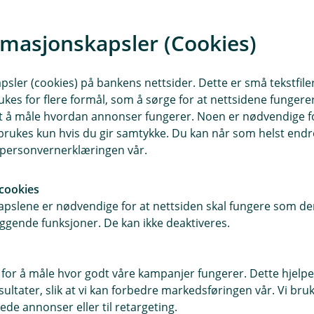
rmasjonskapsler (Cookies)
meg da bankrådgiveren
 av lønnen min utbetalt
sler (cookies) på bankens nettsider. Dette er små tekstfile
ukes for flere formål, som å sørge for at nettsidene fungerer
de ansatte.
samt å måle hvordan annonser fungerer. Noen er nødvendige 
rukes kun hvis du gir samtykke. Du kan når som helst endre 
i personvernerklæringen vår.
rådgivningsmøtene har vært utelukkende
cookies
n er noe de ansatte setter stor pris på.
pslene er nødvendige for at nettsiden skal fungere som den
ggende funksjoner. De kan ikke deaktiveres.
g oppjusteringer på sine egne
. Det synes jeg er moro!», sier Robin.
 for å måle hvor godt våre kampanjer fungerer. Dette hjelper
ltater, slik at vi kan forbedre markedsføringen vår. Vi bruke
 at de har en pensjonsordning som passer
ede annonser eller til retargeting.