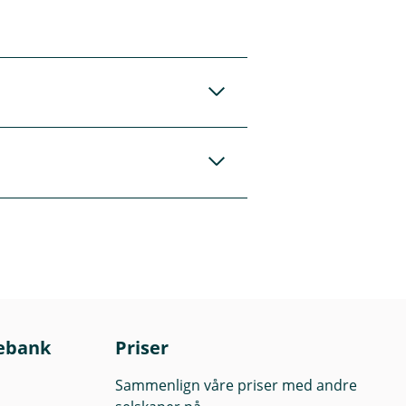
g. Det er kun våre
v rådgiverne våre
 vite mer om
 lokale Eika-bank
for at det vil gjøre
ng, forvalters
ebank
Priser
spekt og
Sammenlign våre priser med andre