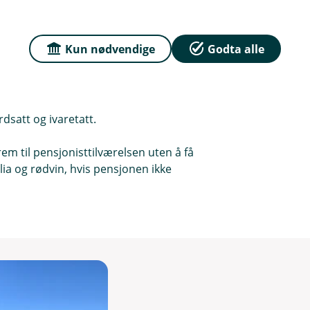
får et sjokk når de går av med pensjon.
 er det jo ikke det allikevel. Det er bare
Kun nødvendige
Godta alle
ne konkurransedyktige
ikke bare tiltrekker dyktige folk, men
rdsatt og ivaretatt.
rem til pensjonisttilværelsen uten å få
ia og rødvin, hvis pensjonen ikke