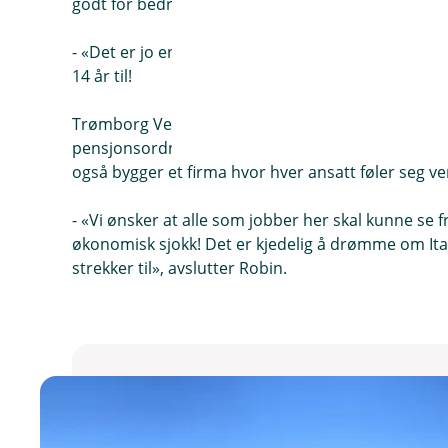
godt for bedriften, samtidig som de ansatte ikke 
- «Det er jo en evighet til jeg er 67 år, men samtidig
14 år til!
Trømborg Ventilasjonspartner trekker nå frem si
pensjonsordninger i jobbutlysninger, et trekk som 
også bygger et firma hvor hver ansatt føler seg ve
- «Vi ønsker at alle som jobber her skal kunne se f
økonomisk sjokk! Det er kjedelig å drømme om Ital
strekker til», avslutter Robin.