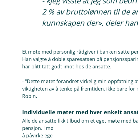
- «Jeg visste at jeg som bedr
2 % av bruttolønnen til de a
kunnskapen der», deler han
Et møte med personlig rådgiver i banken satte pens
Han valgte å doble sparesatsen på pensjonssparin
har blitt tatt godt imot hos de ansatte.
- "Dette møtet forandret virkelig min oppfatning a
viktigheten av å tenke på fremtiden, ikke bare for 
Robin.
Individuelle møter med hver enkelt ansa
Alle de ansatte fikk tilbud om et eget møte med 
pensjon. I møtet fikk de en gjennomgang av pensjo
å påvirke egen pensjon og hvilke grep som kan vær