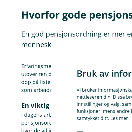
Hvorfor gode pensjons
En god pensjonsordning er mer enn
menneskene som jobber hos deg
Erfaringsmessig ser vi at ansatte i økende 
Bruk av info
utover ren brutto lønn, og gode pensjon og
opp på listen. Det kan være avgjørende for o
som arbeidsgiver – eller om eksisterende an
Vi bruker informasjonskap
nettleseren din. Disse br
innstillinger og valg, 
En viktig del av totalpakken for a
funksjoner, mens andre b
I dagens arbeidsmarked ser mange etter me
samtykket ditt. Les mer 
pensjonsordninger, forsikringer og fleksibilit
hvor de vil jobbe – og hvor lenge de blir. F