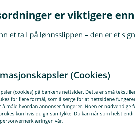
ordninger er viktigere enn
 et tall på lønnsslippen – den er et sig
.
grad er opptatt av kompensasjon
rmasjonskapsler (Cookies)
 forsikringsordninger kommer høyt
m potensielle ansatte velger deg
satte blir værende.
sler (cookies) på bankens nettsider. Dette er små tekstfile
ukes for flere formål, som å sørge for at nettsidene fungerer
samt å måle hvordan annonser fungerer. Noen er nødvendige 
nsatte
rukes kun hvis du gir samtykke. Du kan når som helst endre 
r enn bare lønn. Gode
i personvernerklæringen vår.
et teller stadig mer når folk vurderer
or mange er pensjon en trygghet som