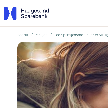
H
o
p
p
i
Bedrift
Pensjon
Gode pensjonsordninger er viktig
n
n
h
o
d
e
t