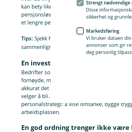
Strengt nødvendige 
kan bety like mye som kroner på konto her og
Disse informasjonska
pensjonsløsning, viser du at bedriften tar an
sikkerhet og grunnle
et lengre perspektiv.
Markedsføring
Vi bruker dataen din
Tips:
Sjekk hvilken prosentsats du har i dag 
annonser som gir resu
sammenlignet med
det som er vanlig i din 
deg personlig tilpass
En investering i rekruttering og loj
Bedrifter som investerer i gode pensjonsordni
fornøyde, motiverte og lojale medarbeidere
akkurat det som gjør at du får napp når du re
velger å bli. For mange bedrifter er dette en 
personalstrategi: å vise omtanke, bygge tryg
arbeidsplassen.
En god ordning trenger ikke være