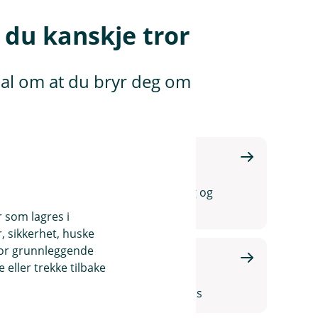
 du kanskje tror
nal om at du bryr deg om
Kontakt meg om
innskuddspensjon
Vi gir deg gode råd om sparing og
pensjon
r som lagres i
, sikkerhet, huske
for grunnleggende
Eika Innskuddspensjon
eller trekke tilbake
Les hvorfor du bør velge
innskuddspensjon gjennom oss