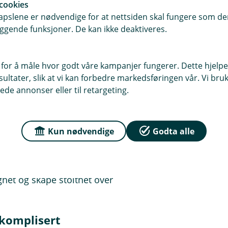
cookies
 nå. Når du tilbyr en solid
pslene er nødvendige for at nettsiden skal fungere som den
svar og verdsetter de ansatte – også i
ggende funksjoner. De kan ikke deaktiveres.
 for å måle hvor godt våre kampanjer fungerer. Dette hjelper
– og hvordan den ligger an
ltater, slik at vi kan forbedre markedsføringen vår. Vi bruke
bransje her
ede annonser eller til retargeting.
alitet
nger, får ofte igjen i form av
Kun nødvendige
Godta alle
. En trygg pensjonsordning kan være
krutterer – eller at de mest erfarne
naturlig del av en helhetlig
ghet og skape stolthet over
 komplisert