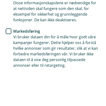
Disse informasjonskapslene er nødvendige for
Gir deg erstatning hvis noe blir bore eller ødelagt på
at nettsiden skal fungere som den skal, for
veien
eksempel for sikkerhet og grunnleggende
Kan utvides med ekstra trygghet - som avbruddstap
funksjoner. De kan ikke deaktiveres.
og vrakfjerning
Markedsføring
Tilpasses enkelt med avtaler og tillegg som passer deg
Vi bruker dataen din for å måle hvor godt våre
kampanjer fungerer. Dette hjelper oss å forstå
Kontakt meg om transportforsikring
hvilke annonser som gir resultater, slik at vi kan
forbedre markedsføringen vår. Vi bruker ikke
dataen til å vise deg personlig tilpassede
Hva dekker transportforsikring?
annonser eller til retargeting.
Transportforsikring som passer for deg som
frakter egne varer – enten det skjer ofte eller bare
en gang iblant. Vi hjelper deg med
enkeltforsendelser eller en fast avtale, alt etter
hva som passer best i hverdagen din.