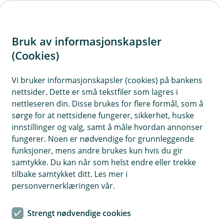
H
o
Bruk av informasjonskapsler
p
p
(Cookies)
i
Vi bruker informasjonskapsler (cookies) på bankens
nettsider. Dette er små tekstfiler som lagres i
n
nettleseren din. Disse brukes for flere formål, som å
n
sørge for at nettsidene fungerer, sikkerhet, huske
h
innstillinger og valg, samt å måle hvordan annonser
o
fungerer. Noen er nødvendige for grunnleggende
funksjoner, mens andre brukes kun hvis du gir
d
samtykke. Du kan når som helst endre eller trekke
e
tilbake samtykket ditt. Les mer i
t
personvernerklæringen vår.
Transportforsikring
Strengt nødvendige cookies