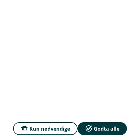
Om Haugesund Sparebank
Org.nr: 837 895 502
Om oss
Priser
Sammenlign våre priser med andre selskaper på
Finansportalen.no
Personvern og informasjonskapsler
Kun nødvendige
Godta alle