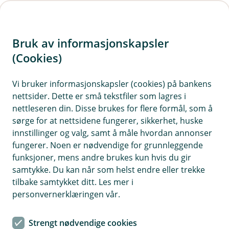
H
o
Bruk av informasjonskapsler
p
p
(Cookies)
i
Vi bruker informasjonskapsler (cookies) på bankens
nettsider. Dette er små tekstfiler som lagres i
n
nettleseren din. Disse brukes for flere formål, som å
n
sørge for at nettsidene fungerer, sikkerhet, huske
h
innstillinger og valg, samt å måle hvordan annonser
o
fungerer. Noen er nødvendige for grunnleggende
funksjoner, mens andre brukes kun hvis du gir
d
samtykke. Du kan når som helst endre eller trekke
e
tilbake samtykket ditt. Les mer i
t
personvernerklæringen vår.
Det er lurt å ha vannstopper på plass og å sjekke at den
fungerer en gang i året
Strengt nødvendige cookies