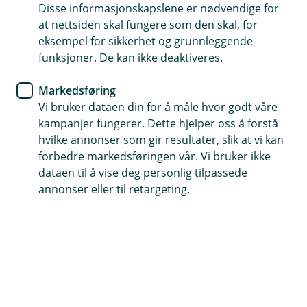
Disse informasjonskapslene er nødvendige for
Husforsikring
at nettsiden skal fungere som den skal, for
eksempel for sikkerhet og grunnleggende
Vannsikringsdagen
funksjoner. De kan ikke deaktiveres.
Hvert år opplever flere nordmenn å få
Markedsføring
vannskader i hjemmet sitt. Vannsikringsdagen er
Vi bruker dataen din for å måle hvor godt våre
en perfekt anledning til å minne om viktigheten
kampanjer fungerer. Dette hjelper oss å forstå
hvilke annonser som gir resultater, slik at vi kan
av å forebygge vannskader, spesielt nå som
forbedre markedsføringen vår. Vi bruker ikke
vinteren nærmer seg.
dataen til å vise deg personlig tilpassede
Tips for å unngå vannskader
annonser eller til retargeting.
Vannskader kan være både kostbare og tidkrevende å
reparere. Heldigvis er det ofte enkle tiltak som kan
forhindre mange av disse skadene.
Hovedstoppekranen
Det første du bør gjøre er å finne hovedstoppekranen