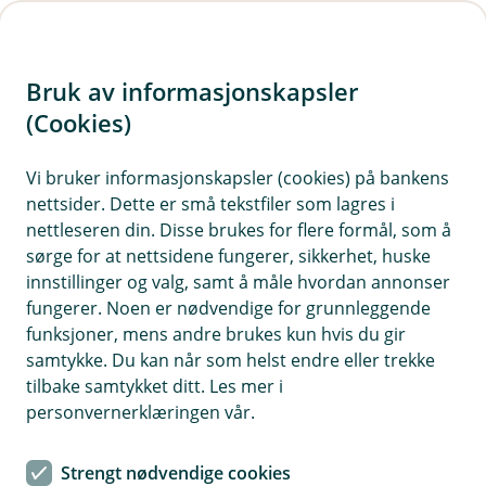
H
o
Bruk av informasjonskapsler
p
p
(Cookies)
i
Vi bruker informasjonskapsler (cookies) på bankens
nettsider. Dette er små tekstfiler som lagres i
n
nettleseren din. Disse brukes for flere formål, som å
n
sørge for at nettsidene fungerer, sikkerhet, huske
h
innstillinger og valg, samt å måle hvordan annonser
o
fungerer. Noen er nødvendige for grunnleggende
funksjoner, mens andre brukes kun hvis du gir
d
samtykke. Du kan når som helst endre eller trekke
e
tilbake samtykket ditt. Les mer i
t
personvernerklæringen vår.
Hvis avlingen svikter, er det godt å ha en forsikring i bakhånd
Strengt nødvendige cookies