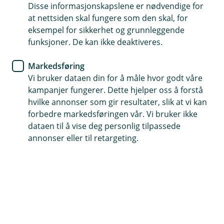
BM Forsikring
Disse informasjonskapslene er nødvendige for
at nettsiden skal fungere som den skal, for
Husk å tegne
eksempel for sikkerhet og grunnleggende
funksjoner. De kan ikke deaktiveres.
avlingsskadeforsikring før
våronna starter
Markedsføring
Vi bruker dataen din for å måle hvor godt våre
Nytt år, nye muligheter. Tiden før våronna setter i
kampanjer fungerer. Dette hjelper oss å forstå
gang er en perfekt tid for å gå over forsikringene
hvilke annonser som gir resultater, slik at vi kan
forbedre markedsføringen vår. Vi bruker ikke
dine. Spesielt avlingsskadeforsikringen, som må
dataen til å vise deg personlig tilpassede
være på plass før noe går i jorden.
annonser eller til retargeting.
Starten på året er en ypperlig anledning til å sikre at du
er godt forberedt for sesongen som kommer. Ved å ha
avlingsskadeforsikringen på plass før våronna, kan du
jobbe med litt mer ro i sjelen. Da har du et ekstra
sikkerhetsnett hvis avlingene dine blir utsatt for tørke,
flom eller annet ekstremvær.