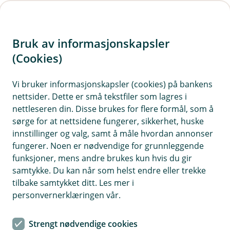
H
o
Bruk av informasjonskapsler
p
p
(Cookies)
i
Vi bruker informasjonskapsler (cookies) på bankens
nettsider. Dette er små tekstfiler som lagres i
n
nettleseren din. Disse brukes for flere formål, som å
n
sørge for at nettsidene fungerer, sikkerhet, huske
h
innstillinger og valg, samt å måle hvordan annonser
o
fungerer. Noen er nødvendige for grunnleggende
funksjoner, mens andre brukes kun hvis du gir
d
samtykke. Du kan når som helst endre eller trekke
e
tilbake samtykket ditt. Les mer i
t
personvernerklæringen vår.
Styreansvarsforsikring
Strengt nødvendige cookies