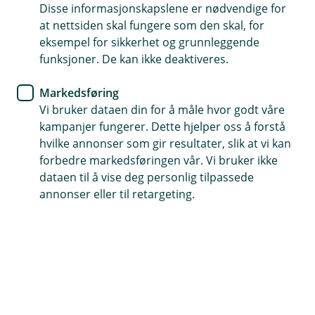
Disse informasjonskapslene er nødvendige for
Gjelder krav mot både styremedlemmer og
at nettsiden skal fungere som den skal, for
varamedlemmer – så lenge de er valgt inn
eksempel for sikkerhet og grunnleggende
Dekker ansvar for skade på personer, eiendeler eller
funksjoner. De kan ikke deaktiveres.
økonomi hos andre
Markedsføring
Gjelder også tidligere styre- og varamedlemmer, så
Vi bruker dataen din for å måle hvor godt våre
lenge forsikringen var aktiv da de satt
kampanjer fungerer. Dette hjelper oss å forstå
hvilke annonser som gir resultater, slik at vi kan
Kontakt meg om styreansvarsforsikring
forbedre markedsføringen vår. Vi bruker ikke
dataen til å vise deg personlig tilpassede
annonser eller til retargeting.
Hva er styreansvarsforsikring?
Har du ansvarsforsikring hos oss, kan du utvide
den med styreansvarsforsikring. Den gir styret og
ledelsen økonomisk og juridisk trygghet hvis det
rettes krav mot dem – basert på beslutninger de
har tatt, eller uttalelser de har kommet med.