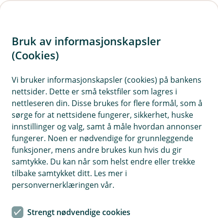
H
o
Bruk av informasjonskapsler
p
p
(Cookies)
i
Vi bruker informasjonskapsler (cookies) på bankens
nettsider. Dette er små tekstfiler som lagres i
n
nettleseren din. Disse brukes for flere formål, som å
n
sørge for at nettsidene fungerer, sikkerhet, huske
h
innstillinger og valg, samt å måle hvordan annonser
o
fungerer. Noen er nødvendige for grunnleggende
funksjoner, mens andre brukes kun hvis du gir
d
samtykke. Du kan når som helst endre eller trekke
e
tilbake samtykket ditt. Les mer i
t
personvernerklæringen vår.
Profesjonsansvarsforsikring
Strengt nødvendige cookies