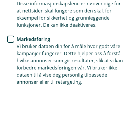
Disse informasjonskapslene er nødvendige for
Gir deg juridisk hjelp hvis noen mener du har gjort en
at nettsiden skal fungere som den skal, for
feil
eksempel for sikkerhet og grunnleggende
Dekker krav om erstatning som kan oppstå i jobben
funksjoner. De kan ikke deaktiveres.
din
Markedsføring
Gir økonomisk trygghet hvis noe skulle gå galt
Vi bruker dataen din for å måle hvor godt våre
kampanjer fungerer. Dette hjelper oss å forstå
Kontakt meg om
hvilke annonser som gir resultater, slik at vi kan
profesjonsansvarsforsikring
forbedre markedsføringen vår. Vi bruker ikke
dataen til å vise deg personlig tilpassede
annonser eller til retargeting.
Hva er profesjonsansvarsforsikring?
Profesjonsansvarsforsikring, ofte kalt
konsulentforsikring, hjelper deg hvis du som
arkitekt, ingeniør eller teknisk rådgiver blir holdt
ansvarlig for en feil i jobben du gjør. Forsikringen