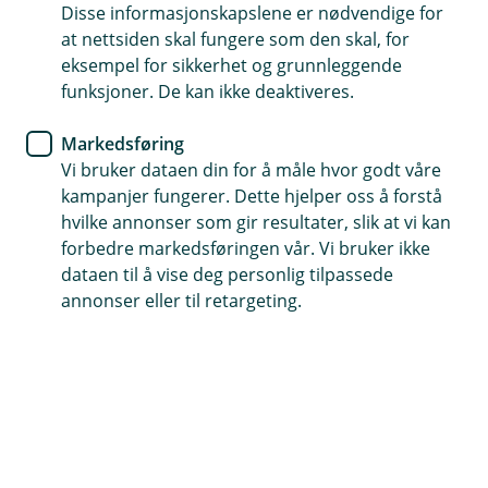
Disse informasjonskapslene er nødvendige for
5 gode grunner til å velge
at nettsiden skal fungere som den skal, for
lokalbanken
eksempel for sikkerhet og grunnleggende
funksjoner. De kan ikke deaktiveres.
Å velge en lokalbank kan gi deg og din bedrift
Markedsføring
mange fordeler. Vi har lokalkunnskap, kortere
Vi bruker dataen din for å måle hvor godt våre
beslutningsprosesser og personlig oppfølging.
kampanjer fungerer. Dette hjelper oss å forstå
Her gir vi deg fem grunner til hvorfor du og din
hvilke annonser som gir resultater, slik at vi kan
bedrift bør velge lokalbanken.
forbedre markedsføringen vår. Vi bruker ikke
dataen til å vise deg personlig tilpassede
5 gode grunner til å velge lokalbanken
annonser eller til retargeting.
God kjennskap til nærmiljøet
Våre rådgivere i lokalbanken har god oversikt og
kjennskap over lokalområdet. Denne
kjennskapen gir et bedre beslutningsgrunnlag
når søknader vurderes.
Smidigere enn storbankene