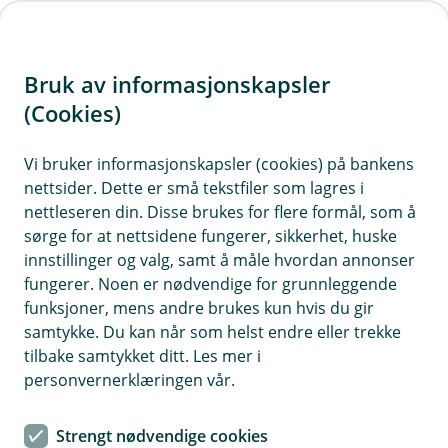
H
o
Bruk av informasjonskapsler
p
p
(Cookies)
i
Vi bruker informasjonskapsler (cookies) på bankens
nettsider. Dette er små tekstfiler som lagres i
n
nettleseren din. Disse brukes for flere formål, som å
n
sørge for at nettsidene fungerer, sikkerhet, huske
h
innstillinger og valg, samt å måle hvordan annonser
o
fungerer. Noen er nødvendige for grunnleggende
funksjoner, mens andre brukes kun hvis du gir
d
samtykke. Du kan når som helst endre eller trekke
e
tilbake samtykket ditt. Les mer i
t
personvernerklæringen vår.
BM Lån og finansiering
Strengt nødvendige cookies