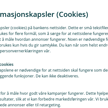
 krav og ISO 20022‑standarden
rmasjonskapsler (Cookies)
sler (cookies) på bankens nettsider. Dette er små tekstfile
ukes for flere formål, som å sørge for at nettsidene fungerer
 ikke lenger være
samt å måle hvordan annonser fungerer. Noen er nødvendige 
rukes kun hvis du gir samtykke. Du kan når som helst endre 
026.
i personvernerklæringen vår.
cookies
pslene er nødvendige for at nettsiden skal fungere som den
ggende funksjoner. De kan ikke deaktiveres.
ter strukturert eller hybrid adresse
 for å måle hvor godt våre kampanjer fungerer. Dette hjelper
uelle systemleverandører
ltater, slik at vi kan forbedre markedsføringen vår. Vi bruke
ede annonser eller til retargeting.