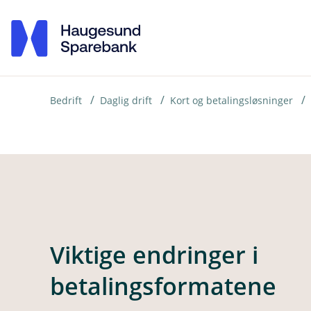
H
o
p
p
i
Bedrift
Daglig drift
Kort og betalingsløsninger
n
n
h
o
d
e
Viktige endringer i
t
betalingsformatene