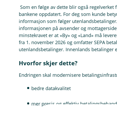
Som en følge av dette blir også regelverket
bankene oppdatert. For deg som kunde betyr 
informasjon som følger utenlandsbetalinger. 
informasjonen på avsender og mottagersiden
minstekravet er at «By» og «Land» må leveres
fra 1. november 2026 og omfatter SEPA beta
utenlandsbetalinger. Innenlands betalinger e
Hvorfor skjer dette?
Endringen skal modernisere betalingsinfrast
bedre datakvalitet
mer presis og effektiv betalingsbehan