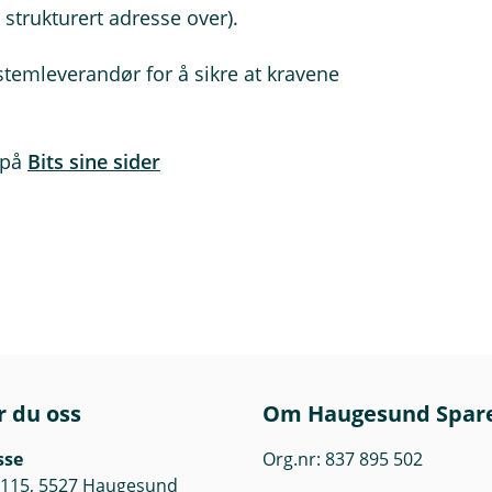
m strukturert adresse over).
stemleverandør for å sikre at kravene
 på
Bits sine sider
r du oss
Om Haugesund Spar
sse
Org.nr: 837 895 502
 115, 5527 Haugesund