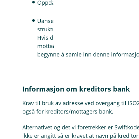
Oppdatere interne rutiner i god tid før 
Uansett om dere bruker fullt strukturer
strukturert stedsnavn (by) og strukture
Hvis dere per i dag ikke har stedsnavn
mottakerregister bør dere prioritere å
begynne å samle inn denne informasj
Informasjon om kreditors bank
Krav til bruk av adresse ved overgang til I
også for kreditors/mottagers bank.
Alternativet og det vi foretrekker er Swiftko
ikke er angitt så er kravet at navn på kredit