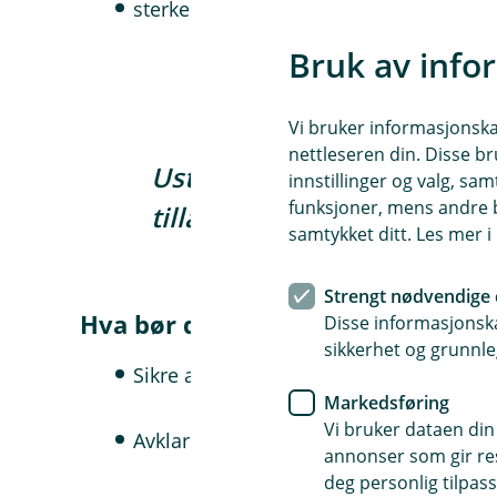
sterkere etterlevelse av regulatoriske
Bruk av info
Vi bruker informasjonskap
nettleseren din. Disse br
Ustrukturerte adresser vil
innstillinger og valg, 
funksjoner, mens andre b
tillatt etter 1. november 2
samtykket ditt. Les mer 
Strengt nødvendige 
Hva bør du gjøre nå?
Disse informasjonska
sikkerhet og grunnle
Sikre at systemer og integrasjoner støt
Markedsføring
Vi bruker dataen din
Avklare nødvendige endringer med akt
annonser som gir resu
deg personlig tilpass