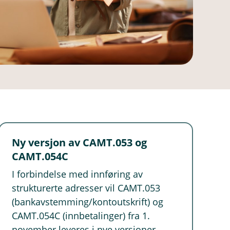
Ny versjon av CAMT.053 og
CAMT.054C
I forbindelse med innføring av
strukturerte adresser vil CAMT.053
(bankavstemming/kontoutskrift) og
CAMT.054C (innbetalinger) fra 1.
november leveres i nye versjoner -