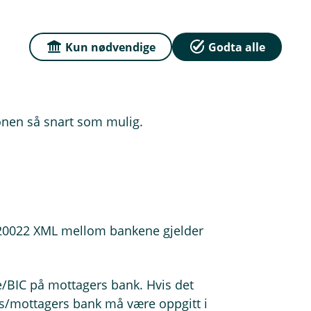
fristen
t eller hybrid format, er minstekravet
Kun nødvendige
Godta alle
rt landkode (ISO 2-bokstavskode).
/by og landkode i egne
 kontakte betalingsmottakere og
onen så snart som mulig.
SO20022 XML mellom bankene gjelder
de/BIC på mottagers bank. Hvis det
ors/mottagers bank må være oppgitt i